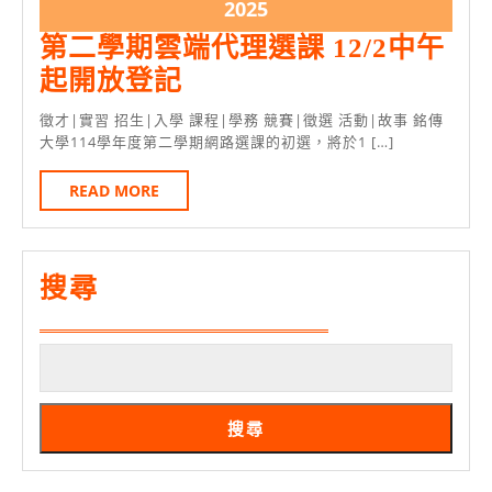
12
12
2025
2025
月
月
年
第二學期雲端代理選課 12/2中午
2
2
12
第
起開放登記
日
日
月
二
徵才|實習 招生|入學 課程|學務 競賽|徵選 活動|故事 銘傳
2
學
大學114學年度第二學期網路選課的初選，將於1 […]
日
期
READ
READ MORE
雲
MORE
端
代
搜尋
理
選
課
12/2
搜尋
中
午