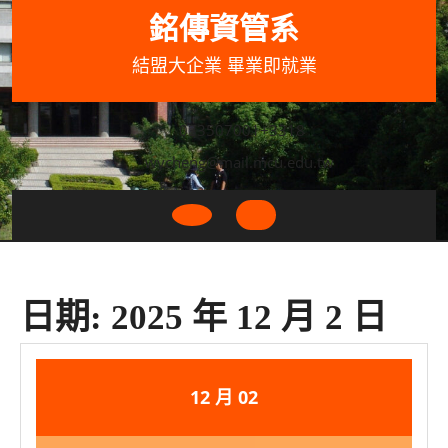
Skip
銘傳資管系
to
content
結盟大企業 畢業即就業
033507001+3318
wycheng@mail.mcu.edu.tw
Open
Button
日期:
2025 年 12 月 2 日
2025
2025
12 月
02
年
年