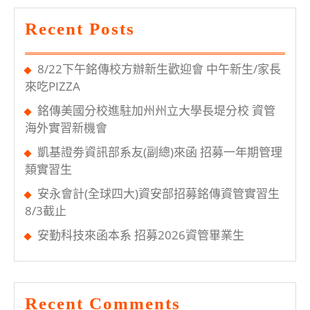
起
Recent Posts
開
放
8/22下午銘傳校方辦新生歡迎會 中午新生/家長
登
來吃PIZZA
記
銘傳美國分校進駐加州州立大學長堤分校 資管
海外實習新機會
凱基證劵資訊部系友(副總)來函 招募一年期管理
類實習生
安永會計(全球四大)資安部招募銘傳資管實習生
8/3截止
安勤科技來函本系 招募2026資管畢業生
Recent Comments