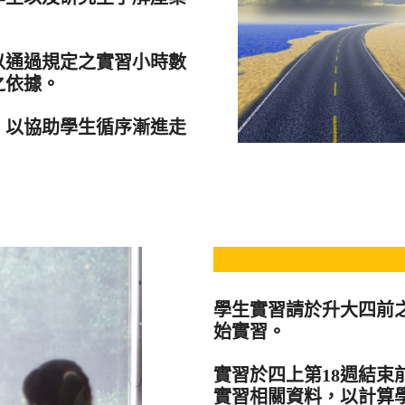
。
以通過規定之實習小時數
之依據。
，以協助學生循序漸進走
學生實習請於升大四前
始實習。
實習於四上第18週結束
實習相關資料，以計算