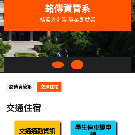
Skip
銘傳資管系
to
content
結盟大企業 畢業即就業
033507001+3318
wycheng@mail.mcu.edu.tw
Open
Button
銘傳資管系
交通住宿
交通住宿
學生停車證申
交通通勤資訊