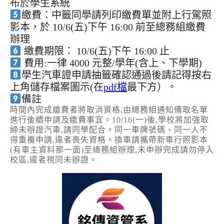
布於學生系統
繳費：中籤同學請列印繳費單並附上行駕照
影本，於 10/6(五)下午 16:00 前至總務組繳費
辦理
繳費期限： 10/6(五)下午 16:00 止
費用:一律 4000 元整/學年(含上、下學期)
學生汽車證申請抽籤確認通過後請記得按右
上角儲存檔案圖示(在
pdf檔
最下方）。
備註
時間內完成繳費者將取消資格,由總務組通知備取名單
進行後續申請及繳費事宜。10/16(一)後,學校將加強取
締未辦證汽車,請同學配合。同一車牌號碼、同一人不
得重複申請,違者喪失資格。換車請攜帶新車行照影本
(有車主資料那一面)至總務組辦理,未申辦完成請勿停入
校區,違者視同未辦證。