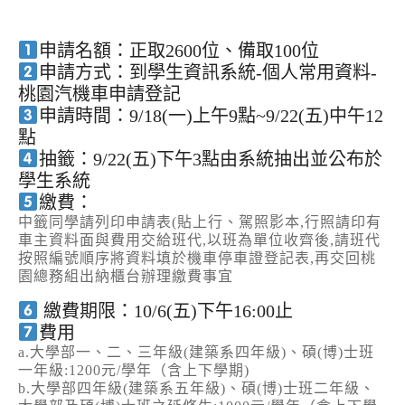
申請名額：正取2600位、備取100位
申請方式：到學生資訊系統-個人常用資料-
桃園汽機車申請登記
申請時間：9/18(一)上午9點~9/22(五)中午12
點
抽籤：9/22(五)下午3點由系統抽出並公布於
學生系統
繳費：
中籤同學請列印申請表(貼上行、駕照影本,行照請印有
車主資料面與費用交給班代,以班為單位收齊後,請班代
按照編號順序將資料填於機車停車證登記表,再交回桃
園總務組出納櫃台辦理繳費事宜
繳費期限：10/6(五)下午16:00止
費用
a.大學部一、二、三年級(建築系四年級)、碩(博)士班
一年級:1200元/學年（含上下學期)
b.大學部四年級(建築系五年級)、碩(博)士班二年級、