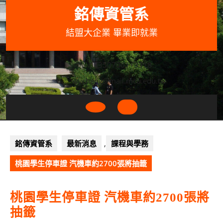
Skip
銘傳資管系
to
content
結盟大企業 畢業即就業
033507001+3318
wycheng@mail.mcu.edu.tw
Open
Button
銘傳資管系
最新消息
,
課程與學務
桃園學生停車證 汽機車約2700張將抽籤
桃園學生停車證 汽機車約2700張將
抽籤