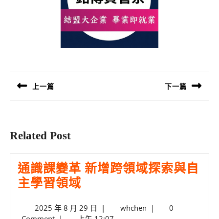
文
章
導
上一篇
下一篇
覽
Previous
Next
post:
post:
Related Post
通識課變革 新增跨領域探索與自
通
主學習領域
識
2025
whchen
2025 年 8 月 29 日
|
whchen
|
0
課
年
Comment
|
上午 12:07