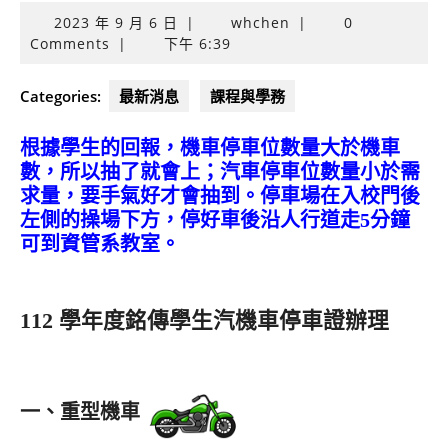
2023
2023 年 9 月 6 日
|
whchen
|
0
年
Comments
|
下午 6:39
9
月
Categories:
最新消息
課程與學務
6
日
根據學生的回報，機車停車位數量大於機車
數，所以抽了就會上；汽車停車位數量小於需
求量，要手氣好才會抽到。停車場在入校門後
左側的操場下方，停好車後沿人行道走5分鐘
可到資管系教室。
112 學年度銘傳學生汽機車停車證辦理
一、重型機車