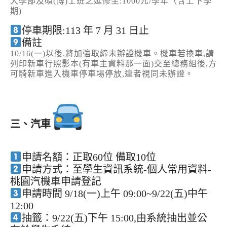
大學部及碩(博)士班之延修生:1000元/學年（含上下學
期)
停車期限:113 年 7 月 31 日止
備註
10/16(一)以後,將加強取締未辦證機車。機車若換車,請
列印新車行照影本(有車主資料那一面)交至總務組後,方
可騎新車進入機車停車場停放,違者視同未辦證。
三、汽車
申請名額：正取60位 備取10位
申請方式：至學生資訊系統-個人常用資料-
桃園汽機車申請登記
申請時間 9/18(一)上午 09:00~9/22(五)中午
12:00
抽籤：9/22(五)下午 15:00,由系統抽出並公