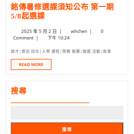
賽
域
銘傳暑修選課須知公布 第一期
開
銘
5/8起選課
跑
傳
2025
whchen
2025 年 5 月 2 日
|
whchen
|
0
暑
年
Comment
|
下午 10:24
修
5
選
月
徵才|實習 招生|入學 課程|學務 競賽|徵選 活動|故事
2
課
日
READ
READ MORE
須
MORE
知
公
搜尋
布
第
一
期
搜尋
5/8