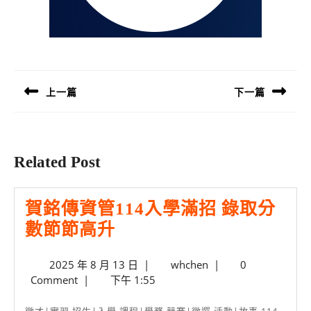
文
章
導
上一篇
下一篇
覽
Previous
Next
post:
post:
Related Post
賀銘傳資管114入學滿招 錄取分
賀
數節節高升
銘
2025
whchen
2025 年 8 月 13 日
|
whchen
|
0
傳
年
Comment
|
下午 1:55
資
8
月