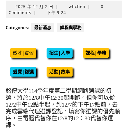
2025
2025 年 12 月 2 日
|
whchen
|
0
年
Comments
|
下午 9:24
12
月
Categories:
最新消息
課程與學務
2
日
徵才|實習
招生|入學
課程|學務
競賽|徵選
活動|故事
銘傳大學114學年度第二學期網路選課的初
選，將於12/8中午12:30起開跑。但你可以從
12/2中午12點半起，到12/7的下午17點前，去
完成雲端代理選課登記，填寫你選課的優先順
序，由電腦代替你在12/8的12：30代替你選
課。