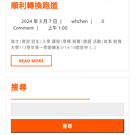
啦
銘
順利轉換跑道
傳
2024
whchen
2024 年 3 月 7 日
|
whchen
|
0
校
年
Comment
|
上午 1:00
內
3
月
轉
徵才|實習 招生|入學 課程|學務 競賽|徵選 活動|故事 銘傳
7
大學113學年第一學期轉系3/14-19開放申 […]
系
日
可
READ
READ MORE
MORE
填
3
志
搜尋
願
助
學
生
搜尋
順