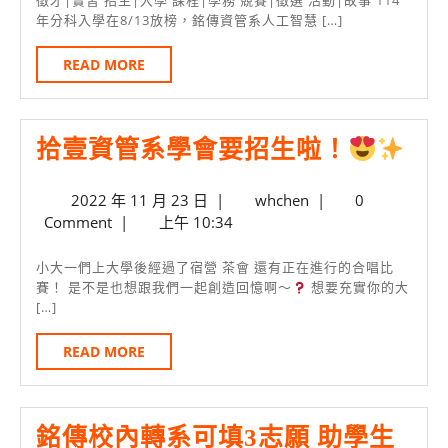
管
徵才|實習 招生|入學 課程|學務 競賽|徵選 活動|故事 114
13
年分科入學在8/13放榜，銘傳資管系人工智慧 […]
114
日
入
READ
READ MORE
MORE
學
滿
拾
拾壹資管系學會要招生啦！
招
壹
錄
2022
whchen
2022 年 11 月 23 日
|
whchen
|
0
資
取
年
Comment
|
上午 10:34
管
分
11
月
系
數
小大一們上大學後經過了宿營 茶會 還有正在進行的合唱比
23
賽！ 是不是也想跟我們一起創造回憶啊～
想要充實你的大
學
節
[…]
日
會
節
READ
READ MORE
要
高
MORE
招
升
生
銘傳校內轉系可填3志願 助學生