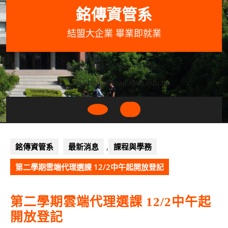
Skip
銘傳資管系
to
content
結盟大企業 畢業即就業
033507001+3318
wycheng@mail.mcu.edu.tw
Open
Button
銘傳資管系
最新消息
,
課程與學務
第二學期雲端代理選課 12/2中午起開放登記
第二學期雲端代理選課 12/2中午起
開放登記