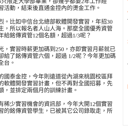
作都只限定大學部畢業，卻幾乎都要2年工作經
習活動，結束後直通金控內的燙金工作。
烈。比如中信台北總部軟體開發實習，年招30
練學生，所以報名者人山人海。那麼全國優秀資管
給銘傳資管12個名額，超過1/3呢？
光，實習時薪更加碼到250，亦即實習月薪就已
卻給了銘傳資管六個，超過 1/2呢？今年更加碼
全台。
的國泰金控，今年則遠道從內湖來桃園校區拜
的軟體開發實習計畫，但不再對全國招募，先
額，並排定兩個月的訓練計畫。
有稀少實習機會的資訊部，今年大開12個實習
習的銘傳資管學生，已被其它公司錄取走，所