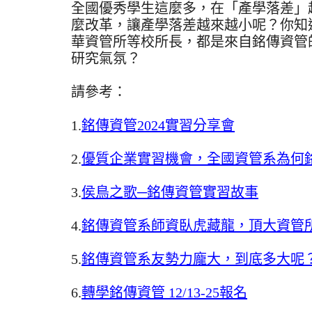
全國優秀學生這麼多，在「產學落差」
麼改革，讓產學落差越來越小呢？你知
華資管所等校所長，都是來自銘傳資管
研究氣氛？
請參考：
1.
銘傳資管2024實習分享會
2.
優質企業實習機會，全國資管系為何
3.
侯鳥之歌─銘傳資管實習故事
4.
銘傳資管系師資臥虎藏龍，頂大資管
5.
銘傳資管系友勢力龐大，到底多大呢
6.
轉學銘傳資管 12/13-25報名