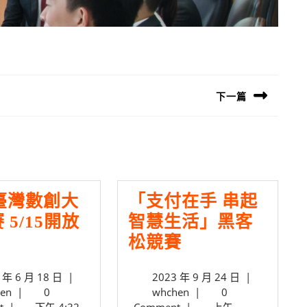
下一篇
Next
post:
5臺灣數創大
「支付在手 串起
 5/15開放
智慧生活」黑客
025
「支
松競賽
臺
付
2025
2023
 年 6 月 18 日
|
2023 年 9 月 24 日
|
灣
在
whchen
年
whchen
年
en
|
0
whchen
|
0
數
手
6
9
t
|
下午 4:32
Comment
|
上午