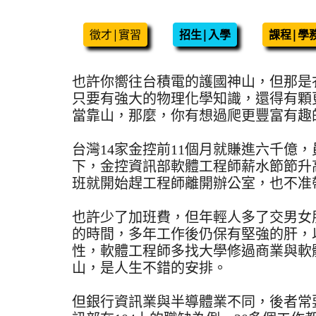
11
日
徵才|實習
招生|入學
課程|學
也許你嚮往台積電的護國神山，但那是
只要有強大的物理化學知識，還得有顆
當靠山，那麼，你有想過爬更豐富有趣
台灣14家金控前11個月就賺進六千億
下，金控資訊部軟體工程師薪水節節升
班就開始趕工程師離開辦公室，也不准
也許少了加班費，但年輕人多了交男女
的時間，多年工作後仍保有堅強的肝，
性，軟體工程師多找大學修過商業與軟
山，是人生不錯的安排。
但銀行資訊業與半導體業不同，後者常