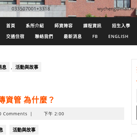
033507001+3318
wycheng@mail.mc
首頁
系所介紹
師資陣容
課程資訊
招生入學
交通住宿
聯絡我們
最新消息
FB
ENGLISH
消息
,
活動與故事
傳資管 為什麼？
0 Comments
|
下午 2:00
息
活動與故事