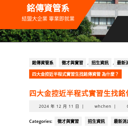
Skip
銘傳資管系
to
content
結盟大企業 畢業即就業
銘傳資管系
徵才與實習
,
招生資訊
,
最新
四大金控近半程式實習生找銘傳資管 為什麼？
四大金控近半程式實習生找銘
2024
2024 年 12 月 11 日
|
whchen
|
年
12
Categories:
徵才與實習
招生資訊
最新消
月