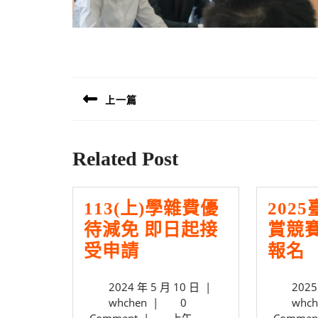
文
章
上一篇
導
Previous
覽
post:
Related Post
113(上)學雜費優
202
待減免 即日起接
賞競賽
113(上)
2
受申請
報名
學
2024
2024 年 5 月 10 日
|
2025
雜
whchen
年
whchen
|
0
whch
費
5
Comment
|
上午
Commen