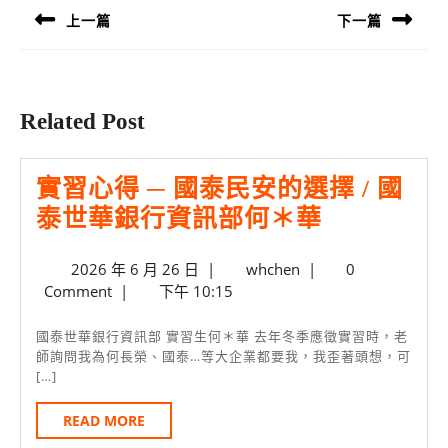
導
上一篇
下一篇
覽
Previous
Next
post:
post:
Related Post
實習心得 ─ 國泰民安的選擇 / 國
實
泰世華銀行資訊部何＊華
習
2026
whchen
2026 年 6 月 26 日
|
whchen
|
0
心
年
Comment
|
下午 10:15
得
6
月
─
國泰世華銀行資訊部 實習生何＊華 去年冬季應徵實習時，老
26
師詢問我為何長榮、國泰…等大企業都要我，我歪著頭想，可
國
[…]
日
泰
READ
READ MORE
民
MORE