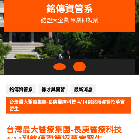
Skip
銘傳資管系
to
content
結盟大企業 畢業即就業
033507001+3318
wycheng@mail.mcu.edu.tw
Open
Button
銘傳資管系
徵才與實習
,
最新消息
台灣最大醫療集團-長庚醫療科技 4/14到銘傳資管招募實
習生
台灣最大醫療集團-長庚醫療科技