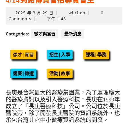
4/14到銘傳資管招募實習生
2025
2025 年 3 月 29 日
|
whchen
|
0
年
Comments
|
下午 1:48
3
月
Categories:
徵才與實習
最新消息
29
日
徵才|實習
招生|入學
課程|學務
競賽|徵選
活動|故事
長庚是台灣最大的醫療集團業，為了處理龐大
的醫療資訊以及引入醫療科技，長庚在1999年
成立了「長庚醫療科技」公司。公司位於長庚
醫院旁，除了開發長庚醫院的資訊系統外，也
承包台灣其它中小醫療資訊系統的開發。