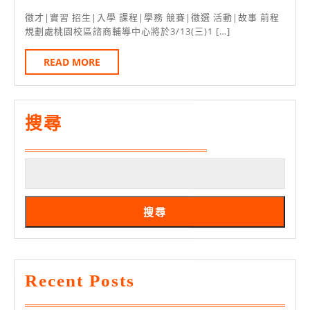
3
＊
月
3/13
徵才|實習 招生|入學 課程|學務 競賽|徵選 活動|故事 前程
華
2
規劃處桃園校區諮商輔導中心將於3/13(三)1 […]
乾
日
燥
READ
READ MORE
MORE
花
療
癒
搜尋
手
作
免
費
搜尋
課
程
報
Recent Posts
名
中