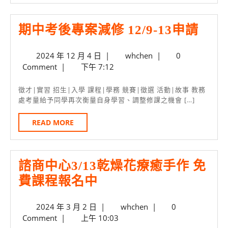
安
的
期
期中考後專案減修 12/9-13申請
選
中
擇
2024
whchen
2024 年 12 月 4 日
|
whchen
|
0
考
/
年
Comment
|
下午 7:12
後
12
國
月
專
徵才|實習 招生|入學 課程|學務 競賽|徵選 活動|故事 教務
泰
4
處考量給予同學再次衡量自身學習、調整修課之機會 […]
案
世
日
減
READ
READ MORE
華
MORE
修
銀
12/9-
行
諮商中心3/13乾燥花療癒手作 免
13
資
諮
費課程報名中
申
訊
商
請
部
2024
whchen
2024 年 3 月 2 日
|
whchen
|
0
中
何
年
Comment
|
上午 10:03
心