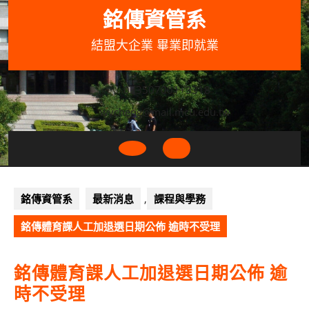
Skip
銘傳資管系
to
content
結盟大企業 畢業即就業
033507001+3318
wycheng@mail.mcu.edu.tw
Open
Button
銘傳資管系
最新消息
,
課程與學務
銘傳體育課人工加退選日期公佈 逾時不受理
銘傳體育課人工加退選日期公佈 逾
時不受理