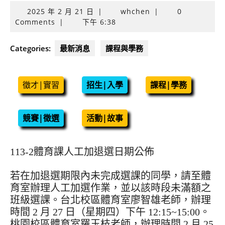
2025
2025 年 2 月 21 日
|
whchen
|
0
年
Comments
|
下午 6:38
2
月
Categories:
最新消息
課程與學務
21
日
徵才|實習
招生|入學
課程|學務
競賽|徵選
活動|故事
113-2體育課人工加退選日期公佈
若在加退選期限內未完成選課的同學，請至體
育室辦理人工加選作業，並以該時段未滿額之
班級選課。台北校區體育室廖智雄老師，辦理
時間 2 月 27 日（星期四）下午 12:15~15:00。
桃園校區體育室羅玉枝老師，辦理時間 2 月 25