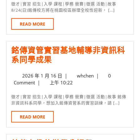
月
校
徵才|實習 招生|入學 課程|學務 競賽|徵選 活動|故事
19
8/24(日)銘傳校方將在桃園校區辦理全校性迎新， […]
迎
日
新
READ
READ MORE
MORE
中
午
銘傳資管實習基地輔導非資訊科
12
銘
系同學成果
點
傳
銘
2026
whchen
2026 年 1 月 16 日
|
whchen
|
0
資
傳
年
Comment
|
上午 10:22
管
資
1
實
月
管
徵才|實習 招生|入學 課程|學務 競賽|徵選 活動|故事 銘傳
16
非資訊科系同學，想加入銘傳資管系的實習訓練，請 […]
習
PIZZA
日
基
見
READ
READ MORE
MORE
地
面
輔
會