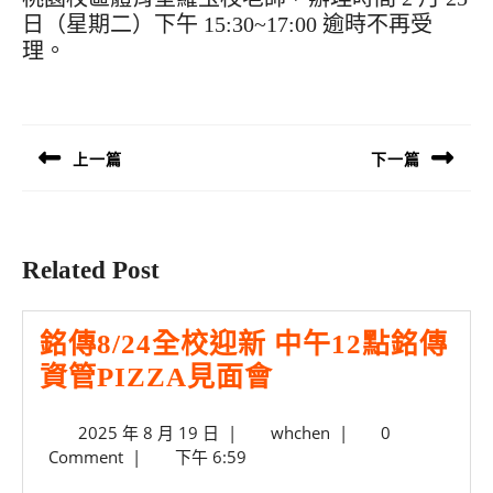
日（星期二）下午 15:30~17:00 逾時不再受
理。
文
章
導
上一篇
下一篇
覽
Previous
Next
post:
post:
Related Post
銘傳8/24全校迎新 中午12點銘傳
銘
資管PIZZA見面會
傳
2025
whchen
2025 年 8 月 19 日
|
whchen
|
0
8/24
年
Comment
|
下午 6:59
全
8