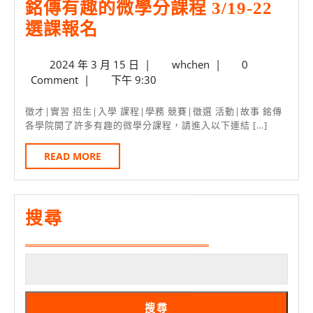
銘傳有趣的微學分課程 3/19-22
導
銘
選課報名
非
傳
資
2024
whchen
2024 年 3 月 15 日
|
whchen
|
0
有
訊
年
Comment
|
下午 9:30
趣
科
3
的
月
系
徵才|實習 招生|入學 課程|學務 競賽|徵選 活動|故事 銘傳
15
各學院開了許多有趣的微學分課程，請進入以下連結 […]
微
同
日
學
學
READ
READ MORE
MORE
分
成
課
果
程
搜尋
3/19-
22
選
課
搜尋