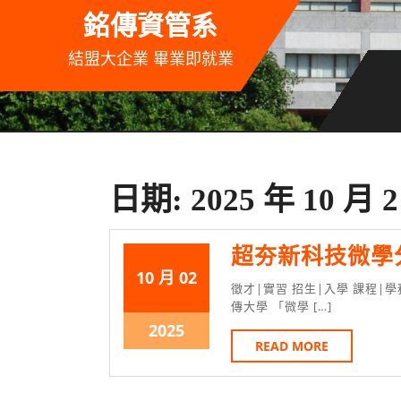
Skip
銘傳資管系
to
content
結盟大企業 畢業即就業
日期:
2025 年 10 月 
超夯新科技微學分課
2025
2025
10 月
02
徵才|實習 招生|入學 課程|
年
年
傳大學 「微學 […]
10
10
2025
2025
READ
READ MORE
月
月
年
MORE
2
2
10
日
日