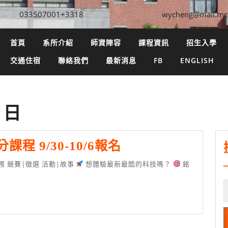
033507001+3318
wycheng@mail.mc
首頁
系所介紹
師資陣容
課程資訊
招生入學
交通住宿
聯絡我們
最新消息
FB
ENGLISH
2 日
超
程 9/30-10/6報名
夯
學務 競賽|徵選 活動|故事
想體驗最新最酷的科技嗎？
銘
新
科
技
微