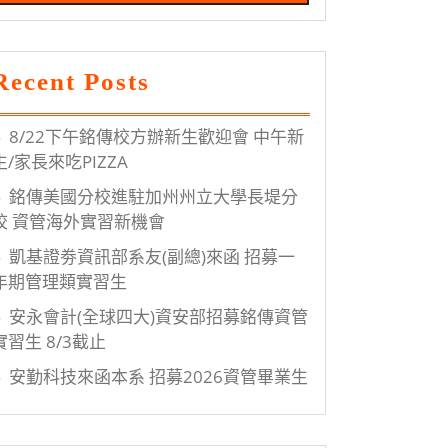
Recent Posts
8/22下午銘傳校方辦新生歡迎會 中午新
生/家長來吃PIZZA
銘傳美國分校進駐加州州立大學長堤分
校 資管海外實習新機會
凱基證劵資訊部系友(副總)來函 招募一
年期管理類實習生
安永會計(全球四大)資安部招募銘傳資管
實習生 8/3截止
安勤科技來函本系 招募2026資管畢業生