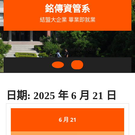
Skip
銘傳資管系
to
content
結盟大企業 畢業即就業
033507001+3318
wycheng@mail.mcu.edu.tw
Open
Button
日期:
2025 年 6 月 21 日
2025
2025
6 月
21
年
年