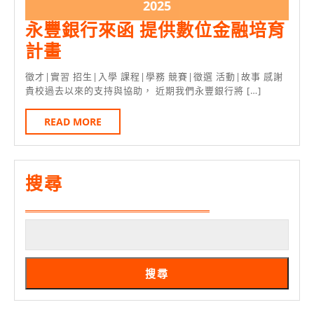
6
6
2025
2025
月
月
年
永豐銀行來函 提供數位金融培育
21
21
6
永
計畫
日
日
月
豐
徵才|實習 招生|入學 課程|學務 競賽|徵選 活動|故事 感謝
21
銀
貴校過去以來的支持與協助， 近期我們永豐銀行將 […]
日
行
READ
READ MORE
來
MORE
函
提
搜尋
供
數
位
金
搜尋
融
培