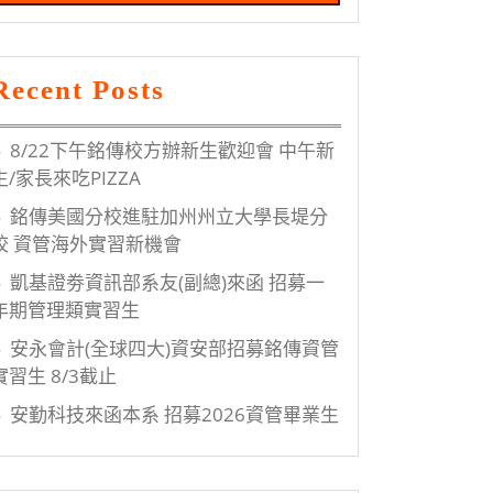
Recent Posts
8/22下午銘傳校方辦新生歡迎會 中午新
生/家長來吃PIZZA
銘傳美國分校進駐加州州立大學長堤分
校 資管海外實習新機會
凱基證劵資訊部系友(副總)來函 招募一
年期管理類實習生
安永會計(全球四大)資安部招募銘傳資管
實習生 8/3截止
安勤科技來函本系 招募2026資管畢業生