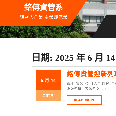
Skip
銘傳資管系
to
content
結盟大企業 畢業即就業
日期:
2025 年 6 月 1
銘傳資管迎新列車 
2025
2025
6 月
14
徵才|實習 招生|入學 課程|學務 競賽|徵選 活動|故事 我們會在全國各地辦微迎新。我們稱
年
年
為微迎新，因為每次 […]
6
6
2025
2025
READ
READ MORE
月
月
年
MORE
14
14
6
日
日