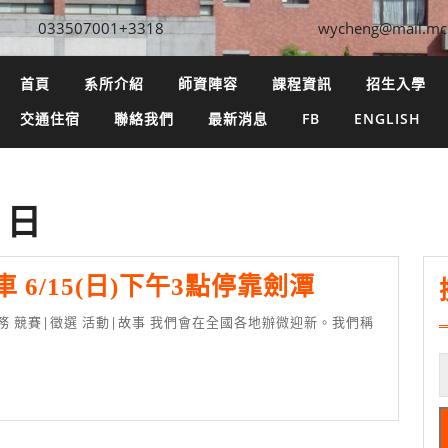
033507001+3318
wycheng@mail.mc
首頁
系所介紹
師資陣容
課程資訊
招生入學
交通住宿
聯絡我們
最新消息
FB
ENGLISH
4 日
銘
6/15(日)下午3點停靠劍潭
傳
資
管
迎
新