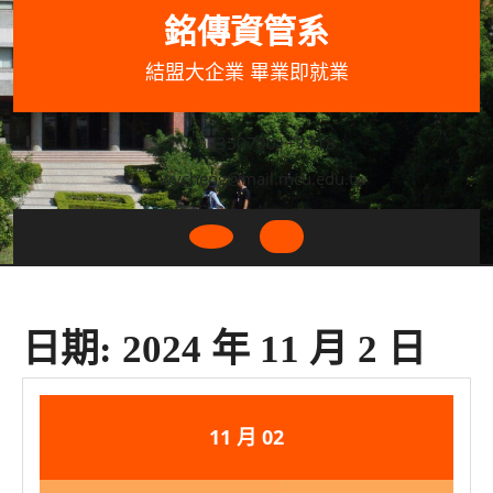
Skip
銘傳資管系
to
content
結盟大企業 畢業即就業
033507001+3318
wycheng@mail.mcu.edu.tw
Open
Button
日期:
2024 年 11 月 2 日
2024
2024
11 月
02
年
年