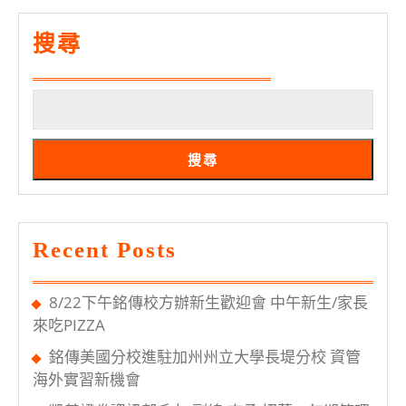
適
搜尋
假
申
請
注
意
搜尋
事
項
Recent Posts
8/22下午銘傳校方辦新生歡迎會 中午新生/家長
來吃PIZZA
銘傳美國分校進駐加州州立大學長堤分校 資管
海外實習新機會