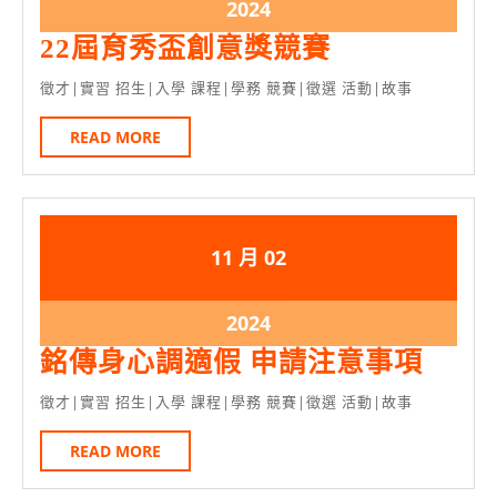
11
11
2024
2024
月
月
年
22
22屆育秀盃創意獎競賽
2
2
11
屆
徵才|實習 招生|入學 課程|學務 競賽|徵選 活動|故事
日
日
月
育
2
READ
READ MORE
秀
日
MORE
盃
創
意
2024
2024
11 月
02
獎
年
年
競
11
11
2024
2024
賽
月
月
年
銘
銘傳身心調適假 申請注意事項
2
2
11
傳
徵才|實習 招生|入學 課程|學務 競賽|徵選 活動|故事
日
日
月
身
2
READ
READ MORE
心
日
MORE
調