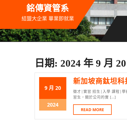
Skip
銘傳資管系
to
content
結盟大企業 畢業即就業
日期:
2024 年 9 月 2
新加坡商鈦坦科
2024
2024
9 月
20
徵才|實習 招生|入學 課程|學務 競賽|徵選 活動|故事 新加坡商鈦坦科技，來信招募本系實
年
年
習生，關於公司的實 […]
9
9
2024
2024
READ
READ MORE
月
月
年
MORE
20
20
9
日
日