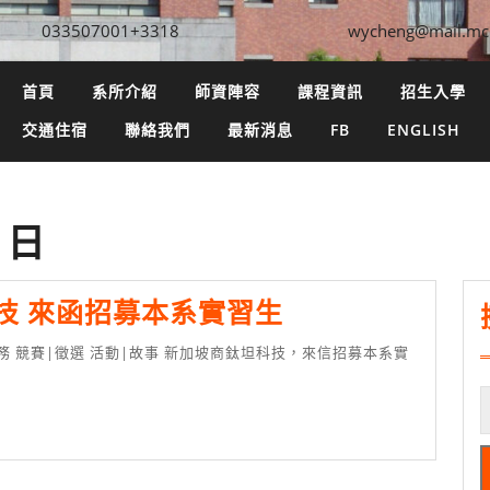
033507001+3318
wycheng@mail.mc
首頁
系所介紹
師資陣容
課程資訊
招生入學
交通住宿
聯絡我們
最新消息
FB
ENGLISH
0 日
新
技 來函招募本系實習生
加
坡
商
鈦
坦