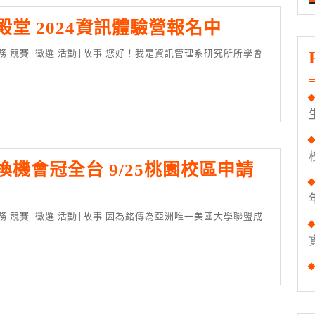
科
探
堂 2024資訊體驗營報名中
技
索
來
研
函
究
招
所
募
知
本
識
系
機會冠全台 9/25桃園校區申請
殿
實
堂
習
2024
生
資
訊
體
驗