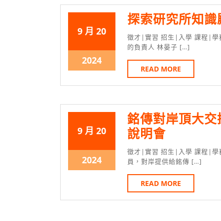
月
20
探索研究所知識殿
日
2024
2024
9 月
20
徵才|實習 招生|入學 課程|學務 競賽|徵選 活動|故事 您好！我是資訊管理系研究所所學會
年
年
的負責人 林晏子 […]
9
9
2024
2024
READ
READ MORE
月
月
年
MORE
20
20
9
日
日
月
20
銘傳對岸頂大交換
日
2024
2024
9 月
20
銘
說明會
年
年
傳
徵才|實習 招生|入學 課程|學務 競賽|徵選 活動|故事 因為銘傳為亞洲唯一美國大學聯盟成
9
9
2024
2024
對
員，對岸提供給銘傳 […]
月
月
年
岸
20
20
READ
READ MORE
9
頂
MORE
日
日
月
大
20