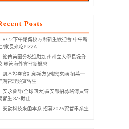
Recent Posts
8/22下午銘傳校方辦新生歡迎會 中午新
生/家長來吃PIZZA
銘傳美國分校進駐加州州立大學長堤分
校 資管海外實習新機會
凱基證劵資訊部系友(副總)來函 招募一
年期管理類實習生
安永會計(全球四大)資安部招募銘傳資管
實習生 8/3截止
安勤科技來函本系 招募2026資管畢業生