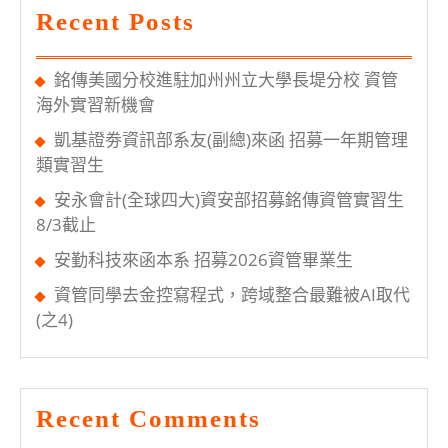
杯
Recent Posts
女
籃
銘傳美國分校進駐加州州立大學長堤分校 資管
錦
海外實習新機會
標
凱基證劵資訊部系友(副總)來函 招募一年期管理
賽
類實習生
冠
安永會計(全球四大)資安部招募銘傳資管實習生
軍
8/3截止
(桃
安勤科技來函本系 招募2026資管畢業生
園
資管同學去金控寫程式，跨域整合最難被AI取代
校
(之4)
區)
Recent Comments