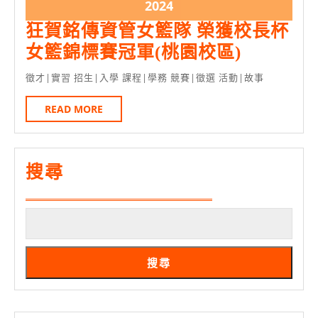
5
5
2024
2024
月
月
年
狂賀銘傳資管女籃隊 榮獲校長杯
11
11
5
狂
女籃錦標賽冠軍(桃園校區)
日
日
月
賀
徵才|實習 招生|入學 課程|學務 競賽|徵選 活動|故事
11
銘
日
READ
READ MORE
傳
MORE
資
管
搜尋
女
籃
隊
榮
獲
搜尋
校
長