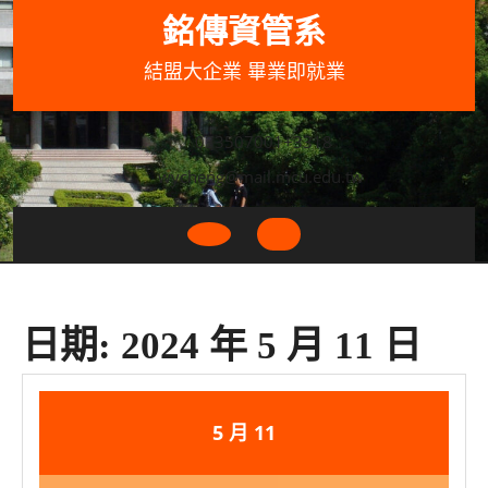
Skip
銘傳資管系
to
content
結盟大企業 畢業即就業
033507001+3318
wycheng@mail.mcu.edu.tw
Open
Button
日期:
2024 年 5 月 11 日
2024
2024
5 月
11
年
年