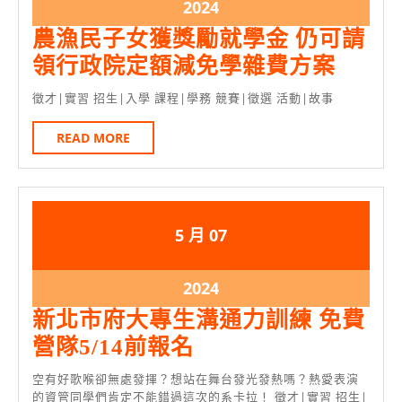
5
5
2024
2024
月
月
年
農漁民子女獲獎勵就學金 仍可請
7
7
5
農
領行政院定額減免學雜費方案
日
日
月
漁
徵才|實習 招生|入學 課程|學務 競賽|徵選 活動|故事
7
民
日
READ
READ MORE
子
MORE
女
獲
獎
2024
2024
5 月
07
勵
年
年
就
5
5
2024
2024
學
月
月
年
新北市府大專生溝通力訓練 免費
7
7
金
5
新
營隊5/14前報名
日
日
仍
月
北
空有好歌喉卻無處發揮？想站在舞台發光發熱嗎？熱愛表演
7
可
市
的資管同學們肯定不能錯過這次的系卡拉！ 徵才|實習 招生|