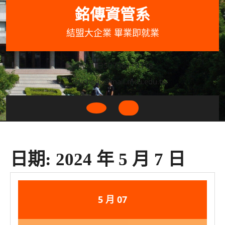
Skip
銘傳資管系
to
content
結盟大企業 畢業即就業
033507001+3318
wycheng@mail.mcu.edu.tw
Open
Button
日期:
2024 年 5 月 7 日
2024
2024
5 月
07
年
年