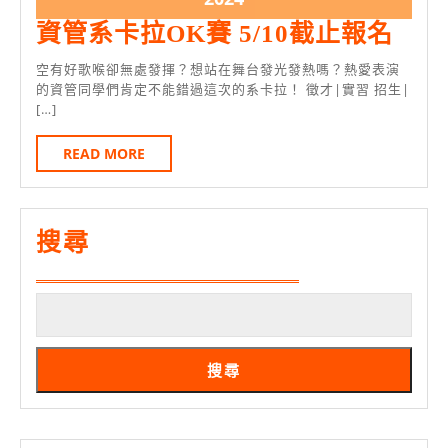
銘
月
月
年
資
資管系卡拉OK賽 5/10截止報名
傳
7
7
5
管
暑
空有好歌喉卻無處發揮？想站在舞台發光發熱嗎？熱愛表演
日
日
月
系
的資管同學們肯定不能錯過這次的系卡拉！ 徵才|實習 招生|
修
7
[…]
卡
注
日
拉
READ
READ MORE
意
MORE
OK
事
賽
項
5/10
搜尋
截
止
報
名
搜尋