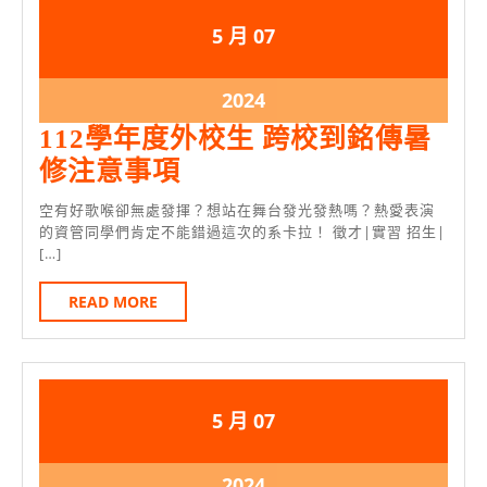
期
報
2024
2024
5 月
07
銘
名
年
年
傳
5
5
2024
2024
網
月
月
年
112學年度外校生 跨校到銘傳暑
7
7
路
5
112
修注意事項
日
日
選
月
學
空有好歌喉卻無處發揮？想站在舞台發光發熱嗎？熱愛表演
7
課
年
的資管同學們肯定不能錯過這次的系卡拉！ 徵才|實習 招生|
日
注
[…]
度
意
外
READ
READ MORE
事
MORE
校
項
生
跨
2024
2024
5 月
07
校
年
年
到
5
5
2024
2024