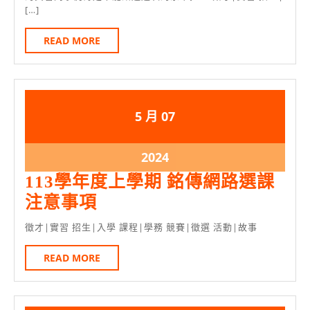
日
請
[…]
府
領
大
READ
READ MORE
行
MORE
專
政
生
院
溝
定
2024
2024
5 月
07
通
額
年
年
力
5
5
減
2024
2024
訓
月
月
年
免
113學年度上學期 銘傳網路選課
練
7
7
5
學
113
注意事項
免
日
日
月
雜
學
費
徵才|實習 招生|入學 課程|學務 競賽|徵選 活動|故事
7
費
年
營
日
方
READ
READ MORE
度
隊
MORE
案
上
5/14
學
前