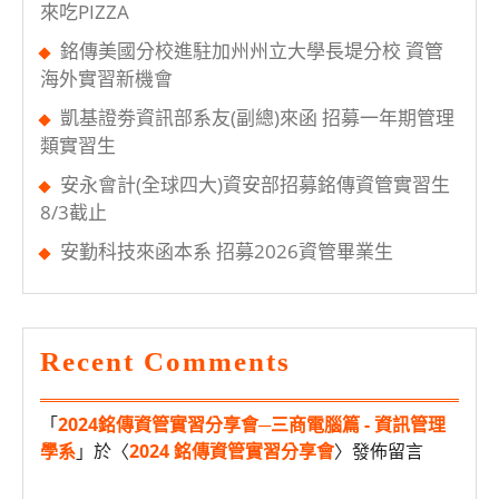
來吃PIZZA
管、
銘傳美國分校進駐加州州立大學長堤分校 資管
資
海外實習新機會
管、
凱基證劵資訊部系友(副總)來函 招募一年期管理
資
類實習生
工
安永會計(全球四大)資安部招募銘傳資管實習生
人
8/3截止
才
安勤科技來函本系 招募2026資管畢業生
Recent Comments
「
2024銘傳資管實習分享會─三商電腦篇 - 資訊管理
學系
」於〈
2024 銘傳資管實習分享會
〉發佈留言