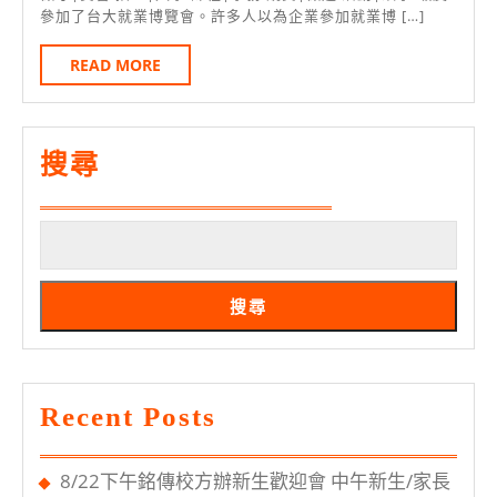
22
職
暑
參加了台大就業博覽會。許多人以為企業參加就業博 […]
日
場
期
READ
READ MORE
經
實
MORE
驗
習
3/31
搜尋
截
止
申
請
搜尋
薪
3
萬
Recent Posts
招
募
8/22下午銘傳校方辦新生歡迎會 中午新生/家長
商