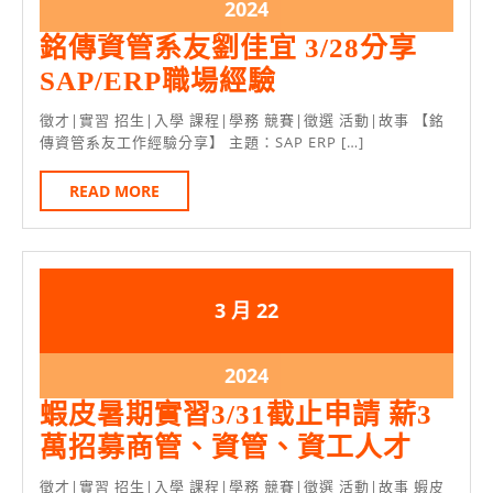
3
3
2024
2024
月
月
年
銘傳資管系友劉佳宜 3/28分享
22
22
3
銘
SAP/ERP職場經驗
日
日
月
傳
徵才|實習 招生|入學 課程|學務 競賽|徵選 活動|故事 【銘
22
資
傳資管系友工作經驗分享】 主題：SAP ERP […]
日
管
READ
READ MORE
系
MORE
友
劉
佳
2024
2024
3 月
22
年
年
宜
3
3
2024
3/28
2024
月
月
年
分
蝦皮暑期實習3/31截止申請 薪3
22
22
3
享
蝦
萬招募商管、資管、資工人才
日
日
月
SAP/ERP
皮
徵才|實習 招生|入學 課程|學務 競賽|徵選 活動|故事 蝦皮