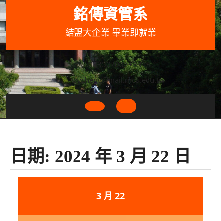
Skip
銘傳資管系
to
content
結盟大企業 畢業即就業
033507001+3318
wycheng@mail.mcu.edu.tw
Open
Button
日期:
2024 年 3 月 22 日
2024
2024
3 月
22
年
年