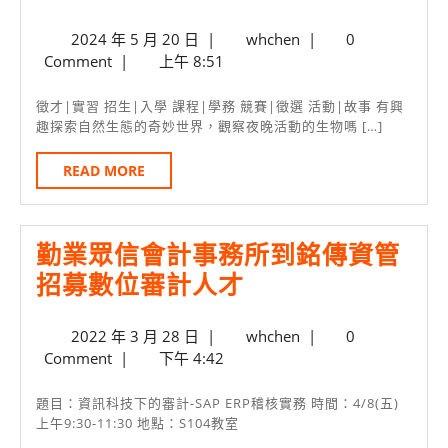
營
2024
whchen
2024 年 5 月 20 日
|
whchen
|
0
登
年
Comment
|
上午 8:51
山
5
隊
月
徵才|實習 招生|入學 課程|學務 競賽|徵選 活動|故事 有興
20
趣探索自然生態的奇妙世界，觀察夜晚活動的生物嗎 […]
5/23
日
帶
READ
READ MORE
MORE
你
夜
勤業眾信會計事務所到銘傳資管
探
勤
招募數位審計人才
桃
業
園
2022
whchen
2022 年 3 月 28 日
|
whchen
|
0
眾
校
年
Comment
|
下午 4:42
信
區
3
月
會
神
題目：資訊科技下的審計-SAP ERP稽核實務 時間：4/8(五)
28
上午9:30-11:30 地點：S104教室
計
祕
日