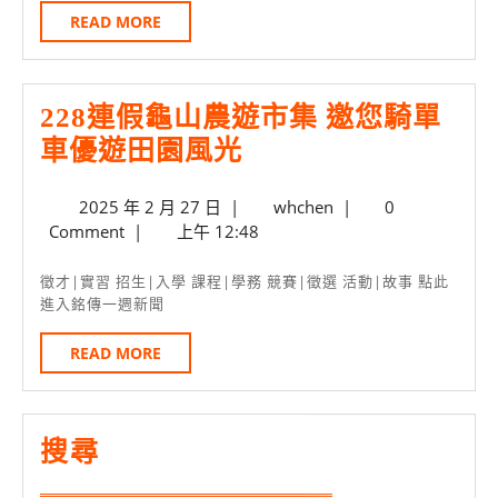
事
步
READ
READ MORE
MORE
務
道
所
228連假龜山農遊市集 邀您騎單
到
228
車優遊田園風光
銘
連
傳
2025
whchen
2025 年 2 月 27 日
|
whchen
|
0
假
資
年
Comment
|
上午 12:48
龜
管
2
月
山
招
徵才|實習 招生|入學 課程|學務 競賽|徵選 活動|故事 點此
27
進入銘傳一週新聞
農
募
日
遊
數
READ
READ MORE
MORE
市
位
集
審
邀
搜尋
計
您
人