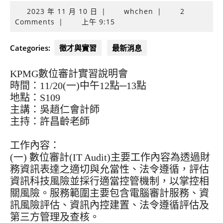
2023
2023 年 11 月 10 日
|
whchen
|
2
年
Comments
|
上午 9:15
11
月
Categories:
徵才與實習
最新消息
10
日
KPMG數位審計實習說明會
時間：11/20(一)中午12點─13點
地點：S109
主講：吳趙仁會計師
主持：許昌齡老師
工作內容：
(一) 數位審計(IT Audit)主要工作內容為透過財
務資訊表達之適切與允當性、法令遵循，評估
資訊科技風險並採行適當控管機制，以掌控相
關風險。服務範圍主要包含電腦審計服務、資
訊風險評估、資訊內控建置、法令遵循評估及
第三方管理及查核。