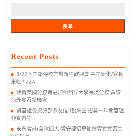
騎
才
單
車
搜尋
優
遊
田
Recent Posts
園
風
8/22下午銘傳校方辦新生歡迎會 中午新生/家長
光
來吃PIZZA
銘傳美國分校進駐加州州立大學長堤分校 資管
海外實習新機會
凱基證劵資訊部系友(副總)來函 招募一年期管理
類實習生
安永會計(全球四大)資安部招募銘傳資管實習生