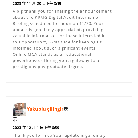
2023 年 11 月 23 日下午 3:19
A big thank you for sharing the announcement
about the KPMG Digital Audit Internship
Briefing scheduled for noon on 11/20. Your
update is genuinely appreciated, providing
valuable information for those interested in
this opportunity. Gratitude for keeping us
informed about such significant events.
Online MCA stands as an educational
powerhouse, offering you a gateway to a
prestigious postgraduate degree.
Yakuplu çilingir
表
示:
2023 年 12 月 1 日下午 6:59
Thank you for nice Your update is genuinely