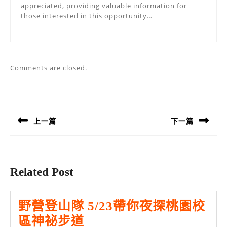
appreciated, providing valuable information for
those interested in this opportunity…
Comments are closed.
文
章
導
上一篇
下一篇
覽
Previous
Next
post:
post:
Related Post
野營登山隊 5/23帶你夜探桃園校
野
區神祕步道