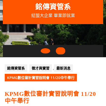
Skip
銘傳資管系
to
content
結盟大企業 畢業即就業
033507001+3318
wycheng@mail.mcu.edu.tw
Open
Button
銘傳資管系
徵才與實習
,
最新消息
KPMG數位審計實習說明會 11/20中午舉行
KPMG數位審計實習說明會 11/20
中午舉行