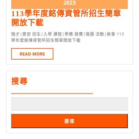
9
9
2023
2023
月
月
年
113學年度銘傳資管所招生簡章
30
30
9
113
開放下載
日
日
月
學
徵才|實習 招生|入學 課程|學務 競賽|徵選 活動|故事 113
30
年
學年度銘傳資管所招生簡章開放下載
日
度
READ
READ MORE
銘
MORE
傳
資
搜尋
管
所
招
生
搜尋
簡
章