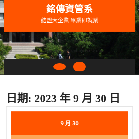
Skip
銘傳資管系
to
content
結盟大企業 畢業即就業
033507001+3318
wycheng@mail.mcu.edu.tw
Open
Button
日期:
2023 年 9 月 30 日
2023
2023
9 月
30
年
年