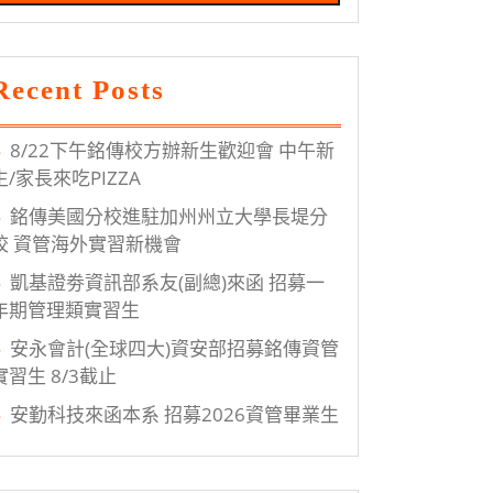
Recent Posts
se
entals
8/22下午銘傳校方辦新生歡迎會 中午新
生/家長來吃PIZZA
銘傳美國分校進駐加州州立大學長堤分
校 資管海外實習新機會
凱基證劵資訊部系友(副總)來函 招募一
年期管理類實習生
安永會計(全球四大)資安部招募銘傳資管
實習生 8/3截止
安勤科技來函本系 招募2026資管畢業生