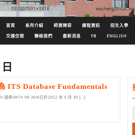
033507001+3318
wycheng@mail.mc
首頁
系所介紹
師資陣容
課程資訊
招生入學
交通住宿
聯絡我們
最新消息
FB
ENGLISH
4 日
資
S Database Fundamentals
料
als 證照(MTA 98-364)已於2022 年 6 月 30 […]
庫
證
照
替