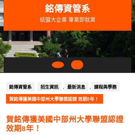
Skip
銘傳資管系
to
content
結盟大企業 畢業即就業
033507001+3318
wycheng@mail.mcu.edu.tw
Open
Button
銘傳資管系
招生資訊
,
最新消息
,
課程與學務
賀銘傳獲美國中部州大學聯盟認證 效期8年！
賀銘傳獲美國中部州大學聯盟認證
效期8年！