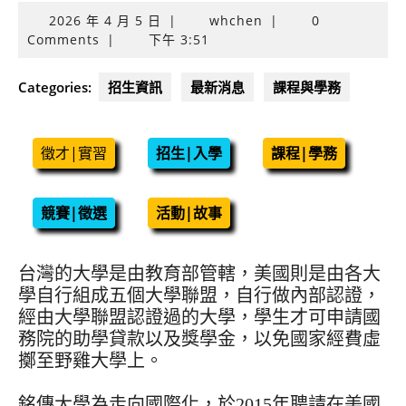
2026
2026 年 4 月 5 日
|
whchen
|
0
年
Comments
|
下午 3:51
4
月
Categories:
招生資訊
最新消息
課程與學務
5
日
徵才|實習
招生|入學
課程|學務
競賽|徵選
活動|故事
台灣的大學是由教育部管轄，美國則是由各大
學自行組成五個大學聯盟，自行做內部認證，
經由大學聯盟認證過的大學，學生才可申請國
務院的助學貸款以及獎學金，以免國家經費虛
擲至野雞大學上。
銘傳大學為走向國際化，於2015年聘請在美國