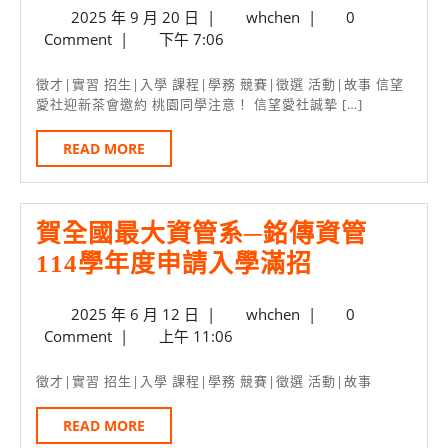
2025
whchen
2025 年 9 月 20 日
|
whchen
|
0
愛
年
Comment
|
下午 7:06
社
9
9/25
月
徵才|實習 招生|入學 課程|學務 競賽|徵選 活動|故事 信望
20
愛社迎新茶會邀約 桃園同學注意！ 信望愛社誠摯 […]
迎
日
新
READ
READ MORE
MORE
茶
會
賀全國最大資管系─銘傳資管
邀
賀
114學年度申請入學滿招
你
全
共
2025
whchen
2025 年 6 月 12 日
|
whchen
|
0
國
譜
年
Comment
|
上午 11:06
最
大
6
月
大
學
徵才|實習 招生|入學 課程|學務 競賽|徵選 活動|故事
12
資
真
日
READ
READ MORE
管
愛
MORE