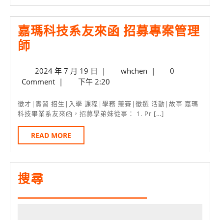
系
故
─
事
嘉瑪科技系友來函 招募專案管理
銘
嘉
師
傳
瑪
資
2024
whchen
2024 年 7 月 19 日
|
whchen
|
0
科
年
Comment
|
下午 2:20
管
技
7
114
系
月
徵才|實習 招生|入學 課程|學務 競賽|徵選 活動|故事 嘉瑪
19
學
科技畢業系友來函，招募學弟妹從事： 1. Pr […]
友
日
年
來
READ
READ MORE
度
MORE
函
申
招
請
募
搜尋
入
專
學
案
滿