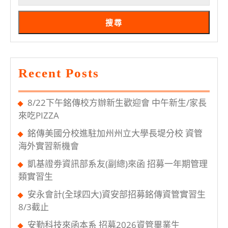
管
招
理
搜尋
師
Recent Posts
8/22下午銘傳校方辦新生歡迎會 中午新生/家長
來吃PIZZA
銘傳美國分校進駐加州州立大學長堤分校 資管
海外實習新機會
凱基證劵資訊部系友(副總)來函 招募一年期管理
類實習生
安永會計(全球四大)資安部招募銘傳資管實習生
8/3截止
安勤科技來函本系 招募2026資管畢業生