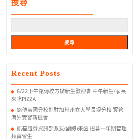
煌
搜尋
教
授
3/1
到
搜尋
本
系
演
Recent Posts
講
資
8/22下午銘傳校方辦新生歡迎會 中午新生/家長
料
來吃PIZZA
分
銘傳美國分校進駐加州州立大學長堤分校 資管
析
海外實習新機會
凱基證劵資訊部系友(副總)來函 招募一年期管理
類實習生