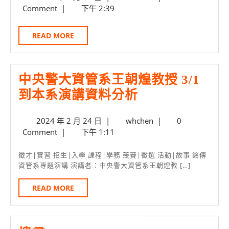
新
資
年
Comment
|
下午 2:39
金
訊
3
月
控
科
READ
READ MORE
15
實
MORE
系
日
習
同
計
中央警大資管系王朝煌教授 3/1
學
畫
中
到本系演講資料分析
成
招
央
果
2024
whchen
2024 年 2 月 24 日
|
whchen
|
0
募
警
年
Comment
|
下午 1:11
中
大
2
月
資
徵才|實習 招生|入學 課程|學務 競賽|徵選 活動|故事 銘傳
24
資管系專題演講 演講者：中央警大資管系王朝煌教 […]
管
日
系
READ
READ MORE
MORE
王
朝