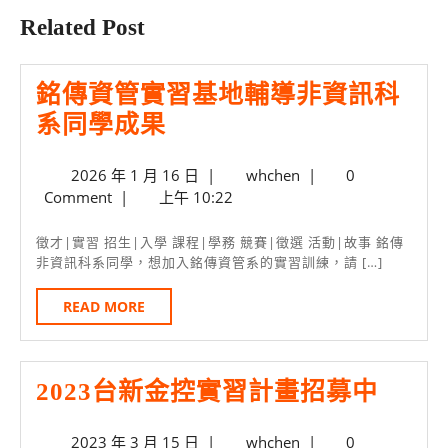
Related Post
銘傳資管實習基地輔導非資訊科
銘
系同學成果
傳
2026
whchen
2026 年 1 月 16 日
|
whchen
|
0
資
年
Comment
|
上午 10:22
管
1
實
月
徵才|實習 招生|入學 課程|學務 競賽|徵選 活動|故事 銘傳
16
非資訊科系同學，想加入銘傳資管系的實習訓練，請 […]
習
日
基
READ
READ MORE
MORE
地
輔
2023
2023台新金控實習計畫招募中
導
台
非
2023
whchen
2023 年 3 月 15 日
|
whchen
|
0