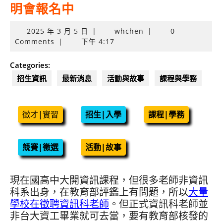
明會報名中
2025
2025 年 3 月 5 日
|
whchen
|
0
年
Comments
|
下午 4:17
3
月
Categories:
5
招生資訊
最新消息
活動與故事
課程與學務
日
徵才|實習
招生|入學
課程|學務
競賽|徵選
活動|故事
現在國高中大開資訊課程，但很多老師非資訊
科系出身，在教育部評鑑上有問題，所以
大量
學校在徵聘資訊科老師
。但正式資訊科老師並
非台大資工畢業就可去當，要有教育部核發的