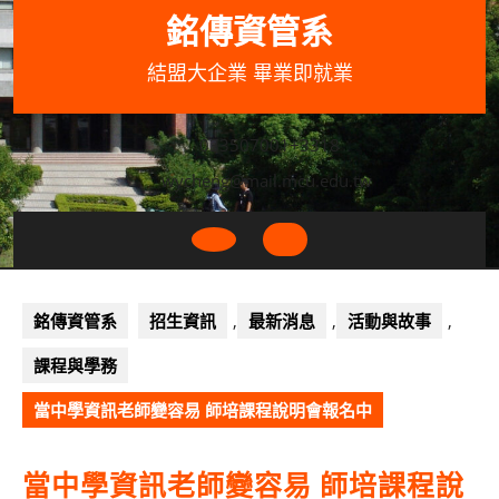
Skip
銘傳資管系
to
content
結盟大企業 畢業即就業
033507001+3318
wycheng@mail.mcu.edu.tw
Open
Button
銘傳資管系
招生資訊
,
最新消息
,
活動與故事
,
課程與學務
當中學資訊老師變容易 師培課程說明會報名中
當中學資訊老師變容易 師培課程說