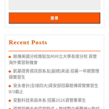
助
學
生
搜尋
順
利
轉
Recent Posts
換
跑
銘傳美國分校進駐加州州立大學長堤分校 資管
道
海外實習新機會
凱基證劵資訊部系友(副總)來函 招募一年期管理
類實習生
安永會計(全球四大)資安部招募銘傳資管實習生
8/3截止
安勤科技來函本系 招募2026資管畢業生
資管同學去金控寫程式，跨域整合最難被AI取代