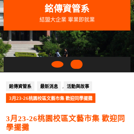
Skip
銘傳資管系
to
content
結盟大企業 畢業即就業
033507001+3318
wycheng@mail.mcu.edu.tw
Open
Button
銘傳資管系
最新消息
,
活動與故事
3月23-26桃園校區文藝市集 歡迎同學擺攤
3月23-26桃園校區文藝市集 歡迎同
學擺攤