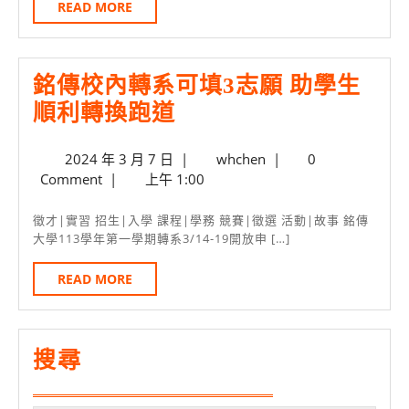
一
管
READ
READ MORE
MORE
年
同
期
學
銘傳校內轉系可填3志願 助學生
實
紮
銘
順利轉換跑道
習
根
傳
生
實
2024
whchen
2024 年 3 月 7 日
|
whchen
|
0
校
務
年
Comment
|
上午 1:00
內
3
月
轉
徵才|實習 招生|入學 課程|學務 競賽|徵選 活動|故事 銘傳
7
大學113學年第一學期轉系3/14-19開放申 […]
系
日
可
READ
READ MORE
MORE
填
3
志
搜尋
願