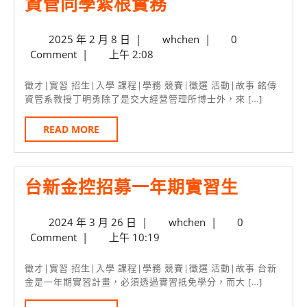
電
資管同學紮根實務
子
2025
whchen
2025 年 2 月 8 日
|
whchen
|
0
大
年
Comment
|
上午 2:08
廠
2
月
副
徵才|實習 招生|入學 課程|學務 競賽|徵選 活動|故事 銘傳
8
資管系教授丁明勇除了是交大經營管理所博士外，來 […]
總
日
開
READ
READ MORE
MORE
人
力
台
台新金控招募一年期實習生
管
新
理
2024
whchen
2024 年 3 月 26 日
|
whchen
|
0
金
課
年
Comment
|
上午 10:19
控
銘
3
月
招
傳
徵才|實習 招生|入學 課程|學務 競賽|徵選 活動|故事 台新
26
金是一年期實習計畫，必須透過實習抵免學分，而大 […]
募
資
日