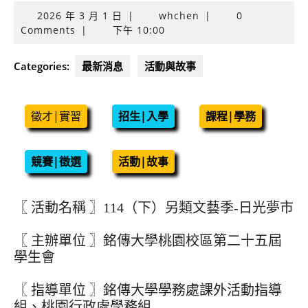
2026
2026 年 3 月 1 日
|
whchen
|
0
年
Comments
|
下午 10:00
3
月
Categories:
最新消息
活動與故事
1
日
徵才|實習
招生|入學
課程|學務
競賽|徵選
活動|故事
〖 活動名稱 〗114（下）另類文藝季-日光夢市
〖 主辦單位 〗銘傳大學桃園校區第二十五屆
學生會
〖 指導單位 〗銘傳大學學務處課外活動指導
組、桃園行政處學務組