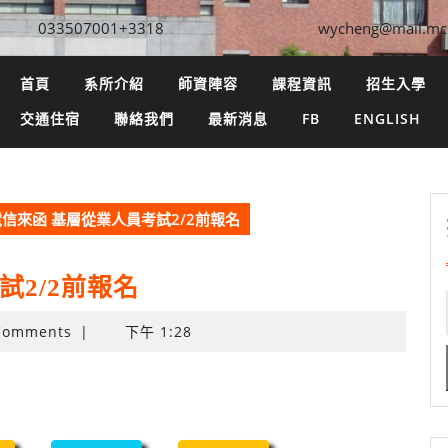
033507001+3318
wycheng@mail.mc
首頁
系所介紹
師資陣容
課程資訊
招生入學
交通住宿
聯絡我們
最新消息
FB
ENGLISH
信來函 基層從業人員考試2/2前報名
試2/2前報名
Comments
|
下午 1:28