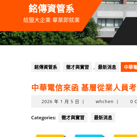
Skip
銘傳資管系
to
content
結盟大企業 畢業即就業
銘傳資管系
徵才與實習
,
最新消息
中華電
中華電信來函 基層從業人員考
2026
2026 年 1 月 5 日
|
whchen
|
0 
年
1
Categories:
徵才與實習
最新消息
月
5
日