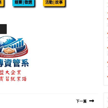
務
競賽|徵選
活動|故事
下一篇