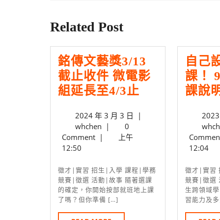
Previous
覽
post:
Related Post
銘傳文藝獎3/13
自己
截止收件 微電影
課！ 9
銘
組延長至4/3止
課說
傳
2024
2024 年 3 月 3 日
|
2023
文
whchen
年
whchen
|
0
whch
藝
3
Comment
|
上午
Commen
月
獎
12:50
12:04
3
3/13
日
徵才|實習 招生|入學 課程|學務
徵才|實習 招生|入學 課程|學務
截
競賽|徵選 活動|故事 隨著選課
競賽|徵選
的確定，你開始按部就班地上課
生跨領域學
止
了嗎？但你準備 […]
習能力及多元
收