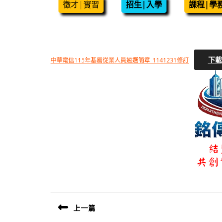
徵才|實習
招生|入學
課程|學
下載
中華電信115年基層從業人員遴選簡章_1141231修訂
文
章
上一篇
導