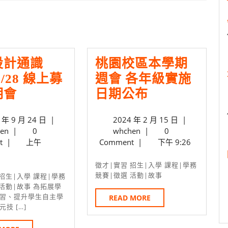
Next
post:
設計通識
桃園校區本學期
/28 線上募
週會 各年級實施
自
桃
明會
日期公布
己
園
2023
2024
 年 9 月 24 日
|
2024 年 2 月 15 日
|
設
校
whchen
年
whchen
年
en
|
0
whchen
|
0
計
區
9
2
t
|
上午
Comment
|
下午 9:26
通
月
本
月
24
15
徵才|實習 招生|入學 課程|學務
識
學
日
日
競賽|徵選 活動|故事
課！
期
 活動|故事 為拓展學
習、提升學生自主學
READ
READ MORE
9/28
週
技 […]
MORE
線
會