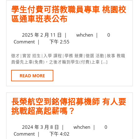
學生付費可搭教職員專車 桃園校
學
區通車班表公布
生
2025
whchen
2025 年 2 月 11 日
|
whchen
|
0
付
年
Comment
|
下午 2:55
費
2
月
可
徵才|實習 招生|入學 課程|學務 競賽|徵選 活動|故事 教職
11
員優先上車(免費)，之後才輪到學生(付費)上車 […]
搭
日
教
READ
READ MORE
MORE
職
員
長榮航空到銘傳招募機師 有人要
專
長
挑戰超高起薪嗎？
車
榮
桃
2024
whchen
2024 年 3 月 8 日
|
whchen
|
0
航
園
年
Comment
|
下午 4:02
空