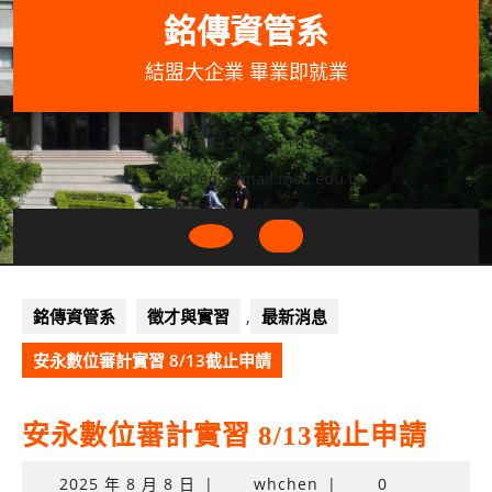
Skip
銘傳資管系
to
content
結盟大企業 畢業即就業
033507001+3318
wycheng@mail.mcu.edu.tw
Open
Button
銘傳資管系
徵才與實習
,
最新消息
安永數位審計實習 8/13截止申請
安永數位審計實習 8/13截止申請
2025
2025 年 8 月 8 日
|
whchen
|
0