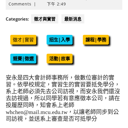
年
Comments
|
下午 2:49
8
月
Categories:
徵才與實習
最新消息
8
日
徵才|實習
招生|入學
課程|學務
競賽|徵選
活動|故事
安永是四大會計師事務所，做數位審計的實
習。依學校規定，實習生的實習要抵免學分，
系上老師必須先去公司訪視，而安永我們還沒
去訪視過，所以同學若有意應徵本公司，請在
投履歷同時，知會系上老師
whchen@mail.mcu.edu.tw，以讓老師同步到公
司訪視，並送系上審查是否可抵學分