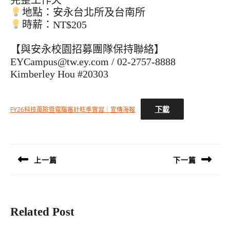
完整工作天
地點：安永台北所及台南所
時薪：NT$205
【與安永校園招募團隊保持聯絡】
EYCampus@tw.ey.com / 02-2757-8888
Kimberley Hou #20303
下載
FY26科技風險暨電腦審計旺季實習｜宣傳海報
文
章
導
上一篇
下一篇
覽
Previous
Next
post:
post:
Related Post