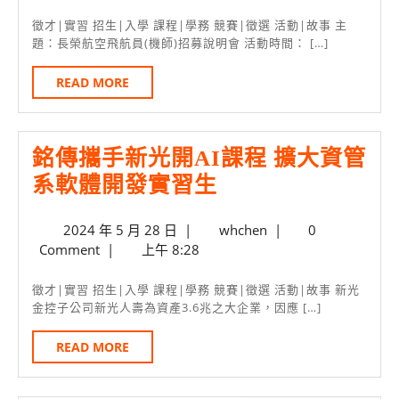
校
3
月
到
區
徵才|實習 招生|入學 課程|學務 競賽|徵選 活動|故事 主
8
題：長榮航空飛航員(機師)招募說明會 活動時間： […]
銘
通
日
傳
車
READ
READ MORE
MORE
招
班
募
表
銘傳攜手新光開AI課程 擴大資管
機
公
銘
系軟體開發實習生
師
布
傳
有
2024
whchen
2024 年 5 月 28 日
|
whchen
|
0
攜
人
年
Comment
|
上午 8:28
手
要
5
月
新
挑
徵才|實習 招生|入學 課程|學務 競賽|徵選 活動|故事 新光
28
金控子公司新光人壽為資產3.6兆之大企業，因應 […]
光
戰
日
開
超
READ
READ MORE
MORE
AI
高
課