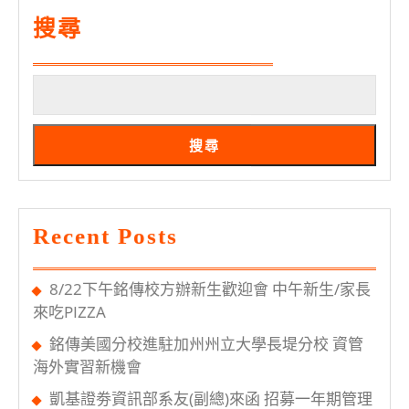
起
程
搜尋
薪
擴
嗎？
大
資
管
搜尋
系
軟
體
Recent Posts
開
發
8/22下午銘傳校方辦新生歡迎會 中午新生/家長
實
來吃PIZZA
習
銘傳美國分校進駐加州州立大學長堤分校 資管
生
海外實習新機會
凱基證劵資訊部系友(副總)來函 招募一年期管理