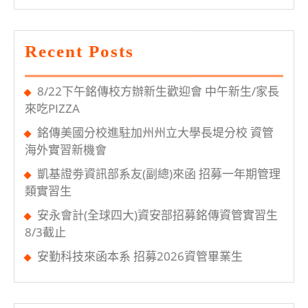
生
實
加
訓
入
Recent Posts
營
8/22下午銘傳校方辦新生歡迎會 中午新生/家長
來吃PIZZA
銘傳美國分校進駐加州州立大學長堤分校 資管
海外實習新機會
凱基證劵資訊部系友(副總)來函 招募一年期管理
類實習生
安永會計(全球四大)資安部招募銘傳資管實習生
8/3截止
安勤科技來函本系 招募2026資管畢業生