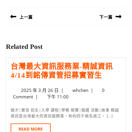
章
導
上一篇
下一篇
覽
Previous
Next
post:
post:
Related Post
台灣最大資訊服務業-精誠資訊
台
4/14到銘傳資管招募實習生
灣
2025
whchen
2025 年 3 月 26 日
|
whchen
|
0
最
年
Comment
|
下午 11:00
大
3
月
資
徵才|實習 招生|入學 課程|學務 競賽|徵選 活動|故事 精誠
26
資訊是台灣最大的資訊服務業，有約四千兩名員工， […]
訊
日
服
READ
READ MORE