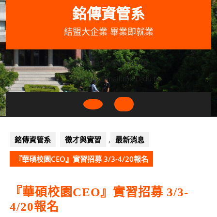
Skip
銘傳資管系
to
content
結盟大企業 畢業即就業
033507001+3318
wycheng@mail.mcu.edu.tw
Open
Button
銘傳資管系
徵才與實習
,
最新消息
『華碩校園CEO』實習招募 3/3-4/20報名
『華碩校園CEO』實習招募 3/3-
4/20報名