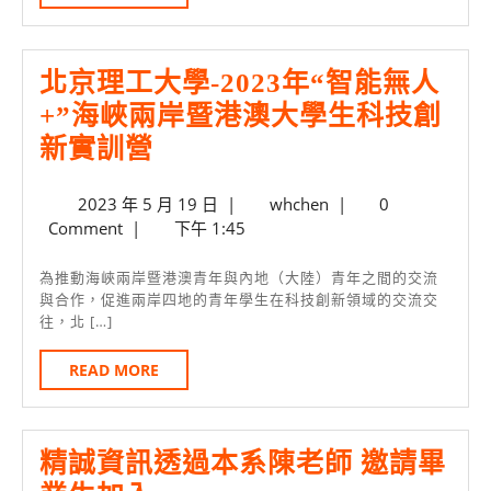
MORE
務
業-
北京理工大學-2023年“智能無人
精
+”海峽兩岸暨港澳大學生科技創
誠
北
新實訓營
資
京
訊
2023
whchen
2023 年 5 月 19 日
|
whchen
|
0
理
4/14
年
Comment
|
下午 1:45
工
到
5
大
月
銘
為推動海峽兩岸暨港澳青年與內地（大陸）青年之間的交流
19
與合作，促進兩岸四地的青年學生在科技創新領域的交流交
學-2023
傳
往，北 […]
日
年
資
READ
READ MORE
“智
管
MORE
能
招
無
募
精誠資訊透過本系陳老師 邀請畢
人
實