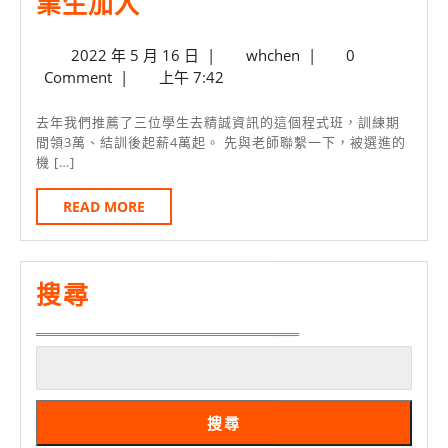
精
業生加入
+”
習
誠
海
生
2022
whchen
2022 年 5 月 16 日
|
whchen
|
0
資
峽
年
Comment
|
上午 7:42
訊
5
兩
透
月
去年我們推薦了三位學生去精誠資訊的這個程式班，訓練期
岸
16
間領3萬、結訓後起薪4萬起。 先與老師聯繫一下，被選進的
過
暨
機 […]
日
本
港
READ
READ MORE
系
澳
MORE
陳
大
老
學
搜尋
師
生
邀
科
請
技
畢
創
業
搜尋
新