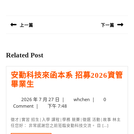
文
章
導
上一篇
下一篇
覽
Previous
Next
post:
post:
Related Post
安勤科技來函本系 招募2026資管
安
畢業生
勤
2026
whchen
2026 年 7 月 27 日
|
whchen
|
0
科
年
Comment
|
下午 7:48
技
7
來
月
徵才|實習 招生|入學 課程|學務 競賽|徵選 活動|故事 林主
27
任您好： 非常感謝您之前蒞臨安勤科技交流。 目 […]
函
日