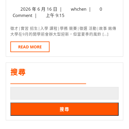
銘
花
2026
whchen
2026 年 6 月 16 日
|
whchen
|
0
傳
博
年
Comment
|
上午 9:15
資
爭
6
管
月
豔
徵才|實習 招生|入學 課程|學務 競賽|徵選 活動|故事 銘傳
16
大學在9月的開學前會辦大型迎新，但當夏季的風鈴 […]
桃
館
日
園
開
READ
READ MORE
MORE
微
幕
迎
新
搜尋
端
陽
邀
月
搜尋
下
午