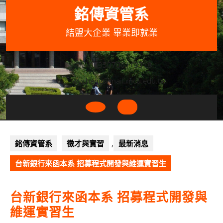
Skip
銘傳資管系
to
content
結盟大企業 畢業即就業
033507001+3318
wycheng@mail.mcu.edu.tw
Open
Button
銘傳資管系
徵才與實習
,
最新消息
台新銀行來函本系 招募程式開發與維運實習生
台新銀行來函本系 招募程式開發與
維運實習生