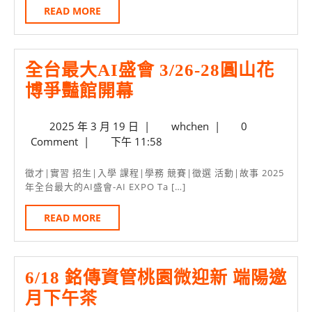
本
READ
READ MORE
MORE
系
招
全台最大AI盛會 3/26-28圓山花
募
全
博爭豔館開幕
2026
台
資
2025
whchen
2025 年 3 月 19 日
|
whchen
|
0
最
管
年
Comment
|
下午 11:58
大
畢
3
AI
月
業
徵才|實習 招生|入學 課程|學務 競賽|徵選 活動|故事 2025
19
年全台最大的AI盛會-AI EXPO Ta […]
盛
生
日
會
READ
READ MORE
MORE
3/26-
28
6/18 銘傳資管桃園微迎新 端陽邀
圓
6/18
月下午茶
山