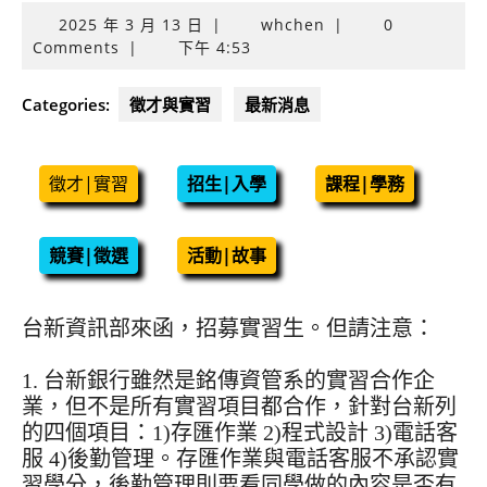
2025
2025 年 3 月 13 日
|
whchen
|
0
年
Comments
|
下午 4:53
3
月
Categories:
徵才與實習
最新消息
13
日
徵才|實習
招生|入學
課程|學務
競賽|徵選
活動|故事
台新資訊部來函，招募實習生。但請注意：
1. 台新銀行雖然是銘傳資管系的實習合作企
業，但不是所有實習項目都合作，針對台新列
的四個項目：1)存匯作業 2)程式設計 3)電話客
服 4)後勤管理。存匯作業與電話客服不承認實
習學分，後勤管理則要看同學做的內容是否有