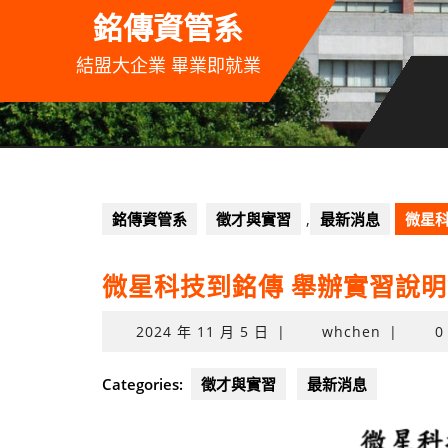
Skip
銘傳資管系
to
content
結盟大企業 畢業即就業
銘傳資管系
徵才與實習
,
最新消息
微星
微星科技到銘傳 舉辦實習說
2024
2024 年 11 月 5 日
|
whchen
|
0
年
11
Categories:
徵才與實習
最新消息
月
5
日