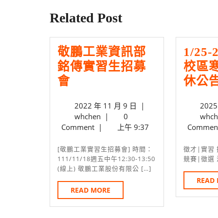
覽
post:
Related Post
敬鵬工業資訊部
1/25
銘傳實習生招募
校區
敬
會
休公
鵬
2022
2022 年 11 月 9 日
|
2025
工
whchen
年
whchen
|
0
whch
業
11
Comment
|
上午 9:37
Commen
資
月
9
[敬鵬工業實習生招募會] 時間：
徵才|實習 招生|入學 課程|學務
訊
日
111/11/18週五中午12:30-13:50
競賽|徵選
部
(線上) 敬鵬工業股份有限公 […]
READ
銘
READ
READ MORE
傳
MORE
實