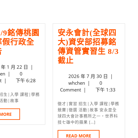
post:
-2/9銘傳桃園
安永會計(全球四
寒假行政全
大)資安部招募銘
1/25-
告
傳資管實習生 8/3
2/9
安
截止
2025
 年 1 月 22 日
|
銘
永
whchen
年
en
|
0
2026
2026 年 7 月 30 日
|
傳
會
1
t
|
下午 6:28
whchen
年
whchen
|
0
桃
月
計
7
Comment
|
下午 1:33
22
園
(全
月
日
 活動|故事
30
徵才|實習 招生|入學 課程|學務
校
球
日
競賽|徵選 活動|故事 安永是全
READ
 MORE
區
四
球四大會計事務所之一，世界科
MORE
技七雄中的蘋果 […]
寒
大)
假
資
READ
READ MORE