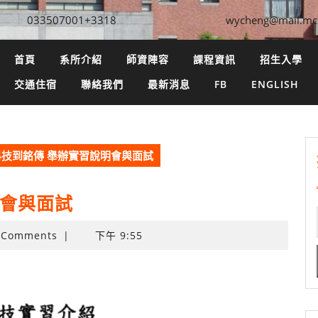
033507001+3318
wycheng@mail.mc
首頁
系所介紹
師資陣容
課程資訊
招生入學
交通住宿
聯絡我們
最新消息
FB
ENGLISH
科技到銘傳 舉辦實習說明會與面試
明會與面試
 Comments
|
下午 9:55