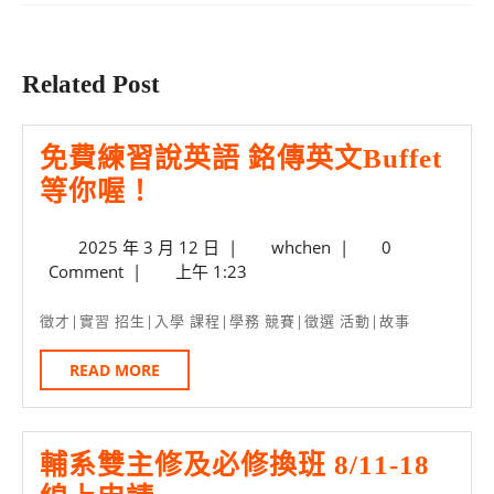
覽
Previous
Next
post:
post:
Related Post
免費練習說英語 銘傳英文Buffet
免
等你喔！
費
2025
whchen
2025 年 3 月 12 日
|
whchen
|
0
練
年
Comment
|
上午 1:23
習
3
說
月
徵才|實習 招生|入學 課程|學務 競賽|徵選 活動|故事
12
英
日
READ
READ MORE
語
MORE
銘
傳
輔系雙主修及必修換班 8/11-18
英