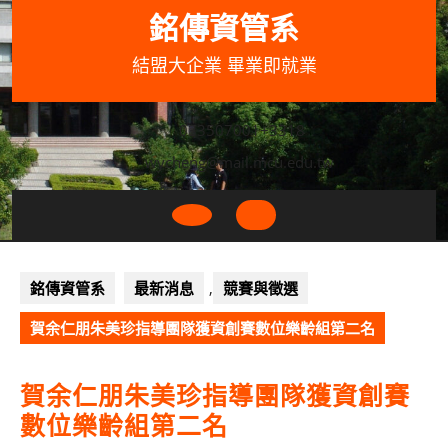
Skip
銘傳資管系
to
content
結盟大企業 畢業即就業
033507001+3318
wycheng@mail.mcu.edu.tw
Open
Button
銘傳資管系
最新消息
,
競賽與徵選
賀余仁朋朱美珍指導團隊獲資創賽數位樂齡組第二名
賀余仁朋朱美珍指導團隊獲資創賽
數位樂齡組第二名