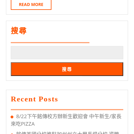
1
請
日
READ
READ MORE
學
MORE
期
桃
搜尋
園
校
區
周
搜尋
會
時
程
Recent Posts
表
8/22下午銘傳校方辦新生歡迎會 中午新生/家長
來吃PIZZA