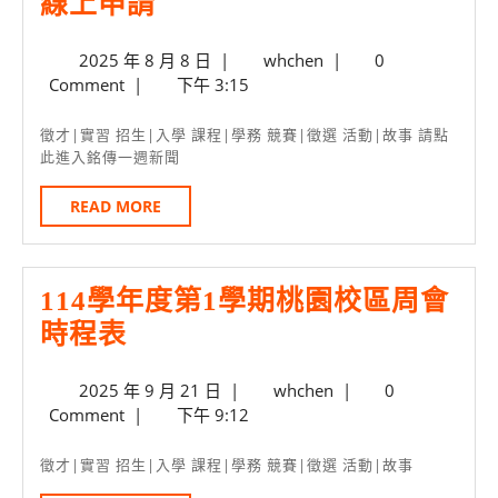
輔
線上申請
文
系
Buffet
2025
whchen
2025 年 8 月 8 日
|
whchen
|
0
雙
年
Comment
|
下午 3:15
等
主
8
你
修
月
徵才|實習 招生|入學 課程|學務 競賽|徵選 活動|故事 請點
8
喔！
此進入銘傳一週新聞
及
日
必
READ
READ MORE
MORE
修
換
114學年度第1學期桃園校區周會
班
114
時程表
8/11-
學
18
2025
whchen
2025 年 9 月 21 日
|
whchen
|
0
年
線
年
Comment
|
下午 9:12
度
上
9
第
月
申
徵才|實習 招生|入學 課程|學務 競賽|徵選 活動|故事
21