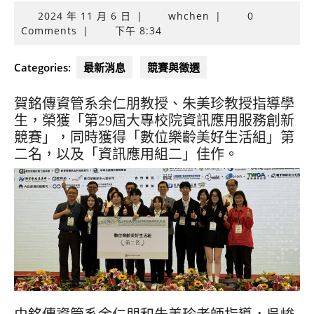
2024
2024 年 11 月 6 日
|
whchen
|
0
年
Comments
|
下午 8:34
11
月
Categories:
最新消息
競賽與徵選
6
日
賀銘傳資管系余仁朋教授、朱美珍教授指導學
生，榮獲「第29屆大專校院資訊應用服務創新
競賽」，同時獲得「數位樂齡美好生活組」第
二名，以及「資訊應用組二」佳作。