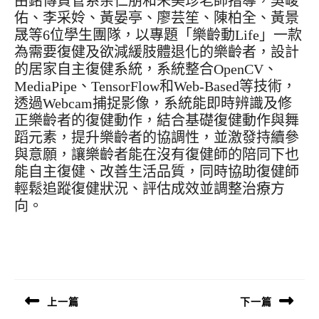
由銘傳資管系余仁朋和朱美珍老師指導，吳峻
佑、李采姈、黃晏亭、廖芸笙、陳柏全、黃景
晟等6位學生團隊，以專題「樂齡動Life」一款
為需要復健及欲減緩肢體退化的樂齡者，設計
的居家自主復健系統，系統整合OpenCV、
MediaPipe、TensorFlow和Web-Based等技術，
透過Webcam捕捉影像，系統能即時辨識及修
正樂齡者的復健動作，結合基礎復健動作與舞
蹈元素，提升樂齡者的協調性，並激發持續參
與意願，讓樂齡者能在沒有復健師的陪同下也
能自主復健、改善生活品質，同時協助復健師
輕鬆追蹤復健狀況、評估成效並調整治療方
向。
文
章
導
上一篇
下一篇