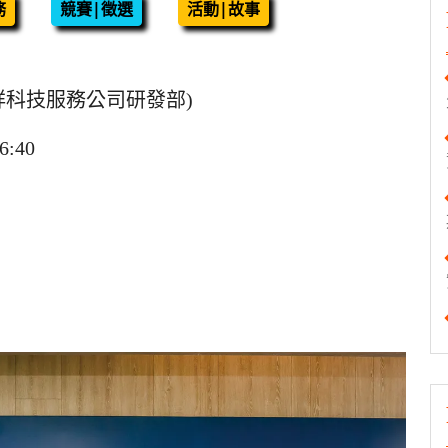
務
競賽|徵選
活動|故事
祥科技服務公司研發部)
:40