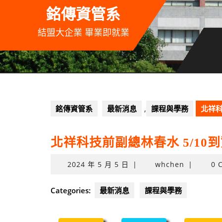
Skip
銘傳資管系
to
content
結盟大企業 畢業即就業
銘傳資管系
最新消息
,
課程與學務
北祥科
北祥科技前副總林春水 5/1
2024
2024 年 5 月 5 日
|
whchen
|
0 
年
5
Categories:
最新消息
課程與學務
月
5
日