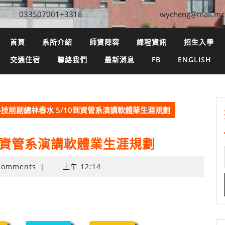
033507001+3318
wycheng@mail.mc
首頁
系所介紹
師資陣容
課程資訊
招生入學
交通住宿
聯絡我們
最新消息
FB
ENGLISH
技前副總林春水 5/10到資管系演講軟體業生涯規劃
0到資管系演講軟體業生涯規劃
Comments
|
上午 12:14