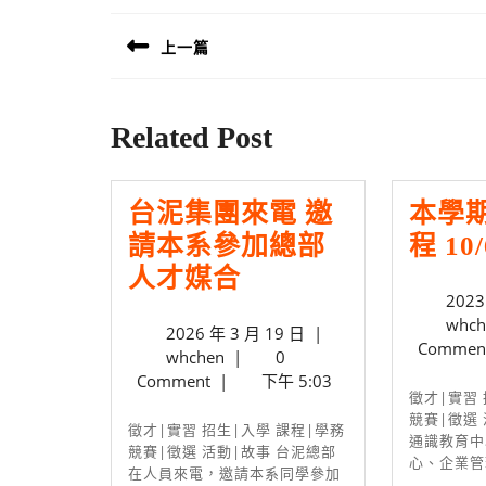
章
上一篇
導
Previous
覽
post:
Related Post
台泥集團來電 邀
本學
請本系參加總部
程 1
台
人才媒合
2023
泥
whch
2026
2026 年 3 月 19 日
|
集
Commen
whchen
年
whchen
|
0
團
3
Comment
|
下午 5:03
徵才|實習 招生|入學 課程|學務
來
月
競賽|徵選
19
徵才|實習 招生|入學 課程|學務
電
通識教育中
日
競賽|徵選 活動|故事 台泥總部
心、企業管理
邀
在人員來電，邀請本系同學參加