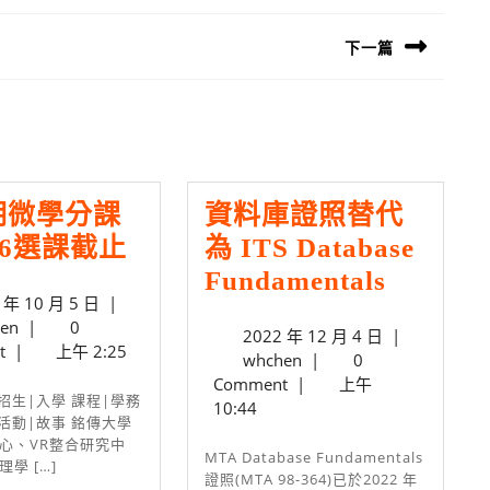
下一篇
Next
post:
期微學分課
資料庫證照替代
本
0/6選課截止
為 ITS Database
學
資
Fundamentals
2023
 年 10 月 5 日
|
期
料
whchen
年
en
|
0
2022
2022 年 12 月 4 日
|
微
庫
10
t
|
上午 2:25
whchen
年
whchen
|
0
月
學
證
12
Comment
|
上午
5
分
月
照
10:44
日
 活動|故事 銘傳大學
4
課
替
心、VR整合研究中
日
MTA Database Fundamentals
學 […]
程
代
證照(MTA 98-364)已於2022 年