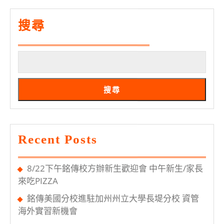
假
任
搜尋
課
老
師
擇
搜尋
日
實
體
Recent Posts
補
課
8/22下午銘傳校方辦新生歡迎會 中午新生/家長
來吃PIZZA
銘傳美國分校進駐加州州立大學長堤分校 資管
海外實習新機會