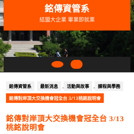
Skip
銘傳資管系
to
content
結盟大企業 畢業即就業
033507001+3318
wycheng@mail.mcu.edu.tw
Open
Button
銘傳資管系
最新消息
,
活動與故事
,
課程與學務
銘傳對岸頂大交換機會冠全台 3/13桃銘說明會
銘傳對岸頂大交換機會冠全台 3/13
桃銘說明會