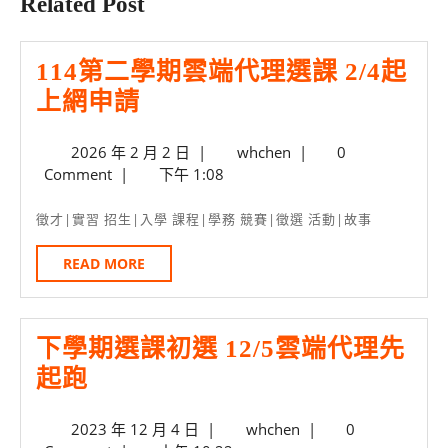
Related Post
114第二學期雲端代理選課 2/4起
114
上網申請
第
2026
whchen
2026 年 2 月 2 日
|
whchen
|
0
二
年
Comment
|
下午 1:08
學
2
期
月
徵才|實習 招生|入學 課程|學務 競賽|徵選 活動|故事
2
雲
日
READ
READ MORE
端
MORE
代
理
下學期選課初選 12/5雲端代理先
選
下
起跑
課
學
2/4
2023
whchen
2023 年 12 月 4 日
|
whchen
|
0
期