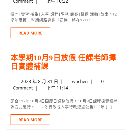
年
Comment
|
上午 10:22
起
選
12
上
課
月
徵才|實習 招生|入學 課程|學務 競賽|徵選 活動|故事 112
4
網
學年度第二學期網路選課「初選」將在12/11 […]
初
日
申
選
READ
READ MORE
請
MORE
12/5
雲
本學期10月9日放假 任課老師擇
端
本
日實體補課
代
學
理
2023
whchen
2023 年 8 月 31 日
|
whchen
|
0
期
先
年
Comment
|
下午 11:14
10
起
8
月
月
跑
配合112年10月9日國慶日調整放假，10月9日課程採實體補
31
課方式進行。 一、依行政院人事行政總處公告112年 […]
9
日
日
READ
READ MORE
MORE
放