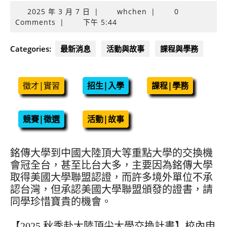
2025
2025 年 3 月 7 日
|
whchen
|
0
年
Comments
|
下午 5:44
3
月
Categories:
最新消息
活動與故事
課程與學務
7
日
徵才|實習
招生|入學
課程|學務
競賽|徵選
活動|故事
銘傳大學到中國大陸頂大等重點大學的交換機
會冠全台，甚至比台大多，主要因為銘傳大學
取得美國大學聯盟認證，而許多境外單位不承
認台灣，但承認美國大學聯盟頒發的證書，請
同學珍惜寶貴的機會。
【2025 秋季赴大陸頂尖大學交換計畫】校內申