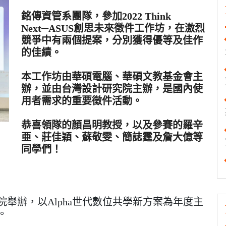
銘傳資管系團隊，參加2022 Think
Next─ASUS創思未來徵件工作坊，在激烈
競爭中有兩個提案，分別獲得優等及佳作
的佳績。
本工作坊由華碩電腦、華碩文教基金會主
辦，並由台灣設計研究院主辦，是國內使
用者需求的重要徵件活動。
恭喜領隊的顏昌明教授，以及參賽的羅辛
亜、莊佳穎、蘇敬雯、簡誌霆及詹大億等
同學們！
舉辦，以Alpha世代數位共學新方案為年度主
。