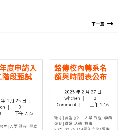
下一篇
Next
post:
學年度申請入
銘傳校內轉系名
銘
二階段甄試
額與時間表公布
14
傳
2025
2025 年 2 月 27 日
|
學
校
whchen
年
whchen
|
0
2025
 年 4 月 25 日
|
年
內
2
Comment
|
上午 1:16
whchen
年
en
|
0
度
月
轉
4
t
|
下午 7:23
27
徵才|實習 招生|入學 課程|學務
申
月
系
日
競賽|徵選 活動|故事
25
請
名
2025.02.26 114學年度第1學期