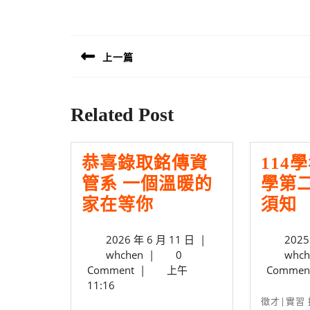
文
章
上一篇
導
Previous
覽
post:
Related Post
恭喜錄取銘傳資
114
管系 一個溫暖的
學第
恭
1
家在等你
須知
喜
2026
2026 年 6 月 11 日
|
2025
錄
whchen
年
whchen
|
0
whch
取
6
Comment
|
上午
Commen
銘
月
11:16
11
徵才|實習 招生|入學 課程|學務
傳