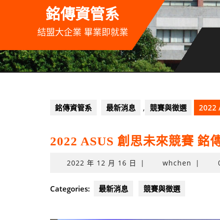
Skip
銘傳資管系
to
content
結盟大企業 畢業即就業
銘傳資管系
最新消息
,
競賽與徵選
202
2022 ASUS 創思未來競賽
2022
2022 年 12 月 16 日
|
whchen
|
年
12
Categories:
最新消息
競賽與徵選
月
16
日