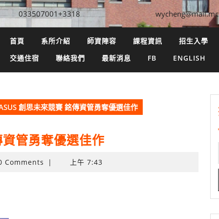
033507001+3318
wycheng@mail.mc
首頁
系所介紹
師資陣容
課程資訊
招生入學
交通住宿
聯絡我們
最新消息
FB
ENGLISH
2 ASUS 創思未來競賽 銘傳資管勇奪優選佳作
 銘傳資管勇奪優選佳作
0 Comments
|
上午 7:43