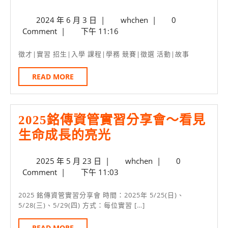
學
技
2024
whchen
2024 年 6 月 3 日
|
whchen
|
0
年
招
年
Comment
|
下午 11:16
度
募
6
月
新
本
徵才|實習 招生|入學 課程|學務 競賽|徵選 活動|故事
3
生
系
日
READ
READ MORE
暑
畢
MORE
期
業
免
生
2025銘傳資管實習分享會～看見
費
2025
生命成長的亮光
英
銘
檢
2025
whchen
2025 年 5 月 23 日
|
whchen
|
0
傳
年
Comment
|
下午 11:03
輔
資
5
導
月
管
2025 銘傳資管實習分享會 時間：2025年 5/25(日)、
23
6/17-
5/28(三)、5/29(四) 方式：每位實習 […]
實
日
28
習
READ
READ MORE