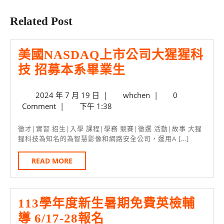
post:
post:
Related Post
美國NASDAQ上市公司大猩猩科
美
技 招募本系畢業生
國
2024
whchen
2024 年 7 月 19 日
|
whchen
|
0
NASDAQ
年
Comment
|
下午 1:38
上
7
月
市
徵才|實習 招生|入學 課程|學務 競賽|徵選 活動|故事 大猩
19
猩科技為知名的為智慧影像和網路安全公司，運用A […]
公
日
司
READ
READ MORE
MORE
大
猩
113學年度新生暑期免費英檢輔
猩
113
導 6/17-28報名
科