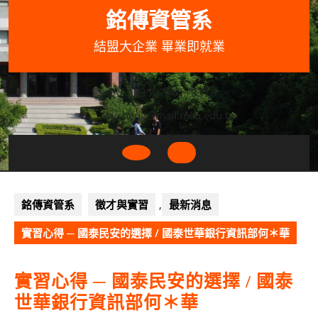
Skip
銘傳資管系
to
content
結盟大企業 畢業即就業
033507001+3318
wycheng@mail.mcu.edu.tw
Open
Button
銘傳資管系
徵才與實習
,
最新消息
實習心得 ─ 國泰民安的選擇 / 國泰世華銀行資訊部何＊華
實習心得 ─ 國泰民安的選擇 / 國泰
世華銀行資訊部何＊華