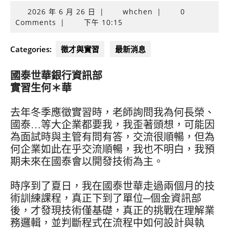
2026
2026 年 6 月 26 日
|
whchen
|
0
年
Comments
|
下午 10:15
6
月
Categories:
徵才與實習
最新消息
26
日
國泰世華銀行資訊部
實習生何＊華
去年冬季應徵實習時，老師詢問我為何長榮、
國泰…等大企業都要我，我歪著頭想，可能因
為面試時與主管有問有答，交流很順暢，但為
何企業如此在乎交流順暢，我也不明白，我預
期未來在國泰會以開發技術為主。
時序到了夏日，我在國泰世華走過兩個月的技
術訓練課程，真正下到了單位─個金資訊部
後，才發現技術僅基礎，真正的挑戰在理解業
務邏輯，並判斷程式在流程中如何設計與執