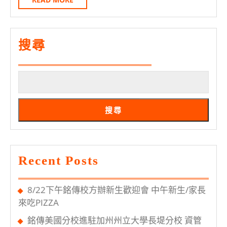
報
MORE
分
名
享
會
搜尋
～
看
見
生
搜尋
命
成
長
Recent Posts
的
亮
8/22下午銘傳校方辦新生歡迎會 中午新生/家長
光
來吃PIZZA
銘傳美國分校進駐加州州立大學長堤分校 資管