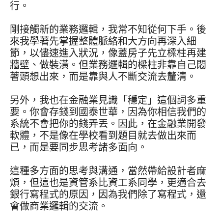
行。
剛接觸新的業務邏輯，我常不知從何下手。後
來我學著先掌握整體脈絡和大方向再深入細
節，以儘速進入狀況，像蓋房子先立樑柱再建
牆壁、做裝潢。但業務邏輯的樑柱非靠自己悶
著頭想出來，而是靠與人不斷交流去釐清。
另外，我也在金融業見識「穩定」這個詞多重
要。你會存錢到國泰世華，因為你相信我們的
系統不會把你的錢弄丟。因此，在金融業開發
軟體，不是像在學校看到題目就去做出來而
已，而是要同步思考諸多面向。
這種多方面的思考與溝通，當然帶給設計者麻
煩，但這也是資管系比資工系同學，更適合去
銀行寫程式的原因，因為我們除了寫程式，還
會做商業邏輯的交流。