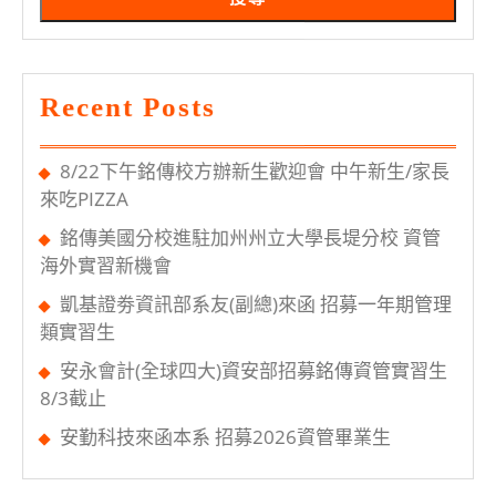
生
加
入
Recent Posts
銘
傳
8/22下午銘傳校方辦新生歡迎會 中午新生/家長
大
來吃PIZZA
家
銘傳美國分校進駐加州州立大學長堤分校 資管
庭
海外實習新機會
凱基證劵資訊部系友(副總)來函 招募一年期管理
類實習生
安永會計(全球四大)資安部招募銘傳資管實習生
8/3截止
安勤科技來函本系 招募2026資管畢業生