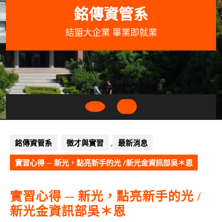
Skip
銘傳資管系
to
content
結盟大企業 畢業即就業
033507001+3318
wycheng@mail.mcu.edu.tw
Open
Button
銘傳資管系
徵才與實習
,
最新消息
實習心得 ─ 新光，點亮新手的光 /新光金資訊部吳＊恩
實習心得 ─ 新光，點亮新手的光 /
新光金資訊部吳＊恩