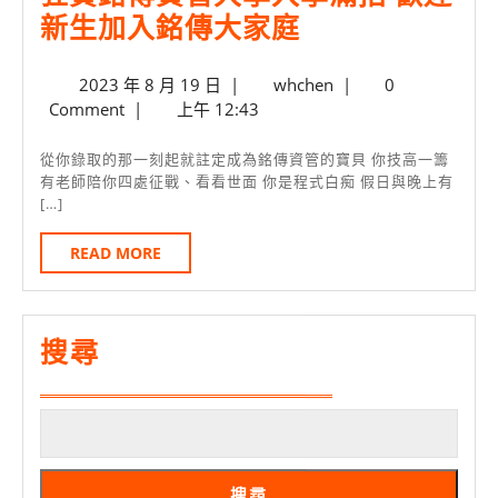
狂
新生加入銘傳大家庭
工
賀
可
2023
whchen
2023 年 8 月 19 日
|
whchen
|
0
銘
登
年
Comment
|
上午 12:43
傳
錄
8
月
資
服
從你錄取的那一刻起就註定成為銘傳資管的寶貝 你技高一籌
19
有老師陪你四處征戰、看看世面 你是程式白痴 假日與晚上有
管
務
[…]
日
大
時
READ
READ MORE
學
數
MORE
入
學
搜尋
滿
招
歡
迎
新
搜尋