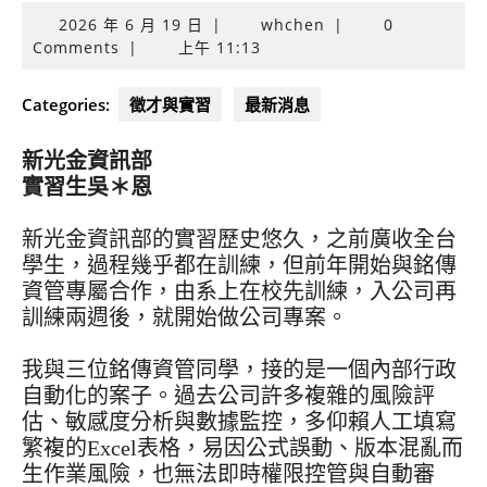
2026
2026 年 6 月 19 日
|
whchen
|
0
年
Comments
|
上午 11:13
6
月
Categories:
徵才與實習
最新消息
19
日
新光金資訊部
實習生吳＊恩
新光金資訊部的實習歷史悠久，之前廣收全台
學生，過程幾乎都在訓練，但前年開始與銘傳
資管專屬合作，由系上在校先訓練，入公司再
訓練兩週後，就開始做公司專案。
我與三位銘傳資管同學，接的是一個內部行政
自動化的案子。過去公司許多複雜的風險評
估、敏感度分析與數據監控，多仰賴人工填寫
繁複的Excel表格，易因公式誤動、版本混亂而
生作業風險，也無法即時權限控管與自動審