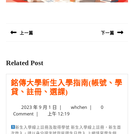
文
章
導
上一篇
下一篇
覽
Previous
Next
post:
post:
Related Post
銘傳大學新生入學指南(帳號、學
銘
貸、註冊、選課)
傳
2023
whchen
2023 年 9 月 1 日
|
whchen
|
0
大
年
Comment
|
上午 12:19
學
9
月
新
新生入學線上註冊及取得學號 新生入學線上註冊，新生首
1
次登入，請以身分證字號與民國生日登入 上網填寫學生個