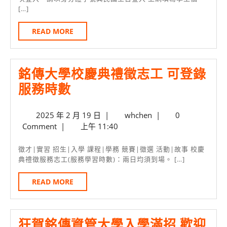
生
[…]
日
入
READ
READ MORE
學
MORE
指
南
銘傳大學校慶典禮徵志工 可登錄
(帳
銘
服務時數
號、
傳
學
2025
whchen
2025 年 2 月 19 日
|
whchen
|
0
大
貸、
年
Comment
|
上午 11:40
學
2
註
校
月
徵才|實習 招生|入學 課程|學務 競賽|徵選 活動|故事 校慶
冊、
19
典禮徵服務志工(服務學習時數)：兩日均須到場。 […]
慶
選
日
典
READ
READ MORE
課)
MORE
禮
徵
狂賀銘傳資管大學入學滿招 歡迎
志