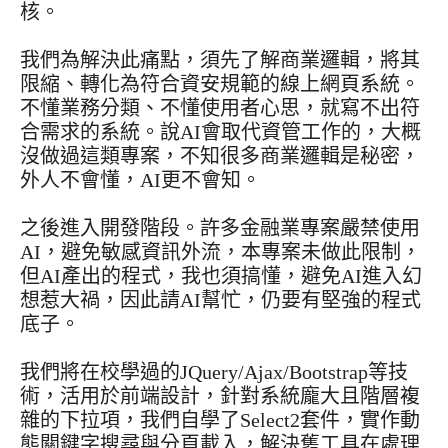
核。
我們為解決此痛點，須先了解商業邏輯，將其
限縮、轉化為符合資安規範的線上網頁系統。
不懂業務分類、不懂使用者心思，就寫不出符
合需求的系統。說AI會取代資管工作的，大概
沒做過這類專案，不知很多商業邏輯是秘密，
外人不會懂，AI更不會知。
之後進入開發階段。許多金融業專案嚴禁使用
AI，避免敏感資訊外流，本專案未做此限制，
但AI產出的程式，我也須搞懂，避免AI進入幻
想惹大禍，因此請AI幫忙，仍要有堅強的程式
底子。
我們將在校學過的JQuery/Ajax/Bootstrap等技
術，活用於前端設計，針對系統龐大且階層複
雜的下拉項，我們自學了Select2套件，實作動
態關鍵字搜尋與分頁載入，解決舊工具在處理