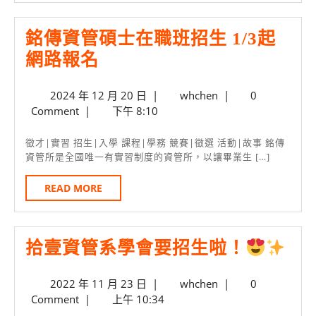
成
銘傳資管碩士在職班招生 1/3起
式
銘
網路報名
AI
傳
應
2024
whchen
2024 年 12 月 20 日
|
whchen
|
0
資
用
年
Comment
|
下午 8:10
管
黑
12
碩
月
客
徵才|實習 招生|入學 課程|學務 競賽|徵選 活動|故事 銘傳
20
資管所是全國唯一有實習制度的資管所，以讓畢業生 […]
士
松
日
在
競
READ
READ MORE
MORE
職
賽
班
即
拾
拾壹資管系學會要招生啦！
招
日
壹
生
起
2022
whchen
2022 年 11 月 23 日
|
whchen
|
0
資
1/3
報
年
Comment
|
上午 10:34
管
起
名
11