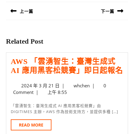
章
導
上一篇
下一篇
覽
Previous
Next
post:
post:
Related Post
AWS 「雲湧智生：臺灣生成式
AW
AI 應用黑客松競賽」即日起報名
「
2024
whchen
2024 年 3 月 21 日
|
whchen
|
0
湧
年
Comment
|
上午 8:55
智
3
月
生
「雲湧智生：臺灣生成式 AI 應用黑客松競賽」由
21
DIGITIMES 主辦，AWS 作為技術支持方，並提供多種 […]
臺
日
灣
READ
READ MORE
MORE
生