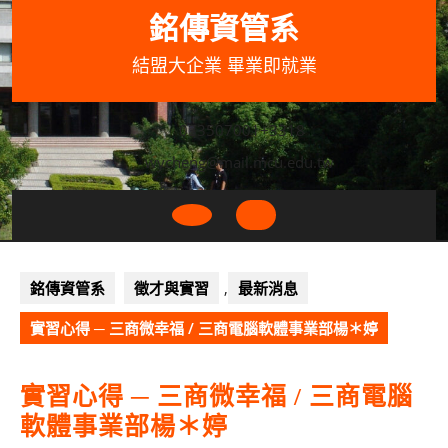
Skip
銘傳資管系
to
content
結盟大企業 畢業即就業
033507001+3318
wycheng@mail.mcu.edu.tw
Open
Button
銘傳資管系
徵才與實習
,
最新消息
實習心得 ─ 三商微幸福 / 三商電腦軟體事業部楊＊婷
實習心得 ─ 三商微幸福 / 三商電腦
軟體事業部楊＊婷