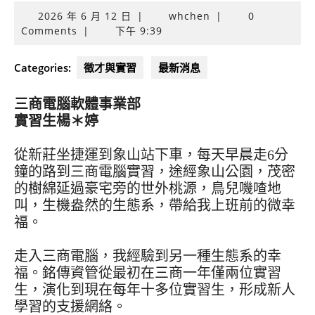
2026
2026 年 6 月 12 日
|
whchen
|
0
年
Comments
|
下午 9:39
6
月
Categories:
徵才與實習
最新消息
12
日
三商電腦軟體事業部
實習生楊＊婷
從新莊坐捷運到象山站下車，每天早晨走6分
鐘的路到三商電腦實習，途經象山公園，茂密
的樹綿延過豪宅旁的世外桃源，鳥兒嘰喳地
叫，生機盎然的生態系，帶給我上班前的微幸
福。
走入三商電腦，我經驗到另一種生態系的幸
福。銘傳資管從最初在三商一年僅兩位實習
生，演化到現在每年十多位實習生，形成新人
學習的支援網絡。