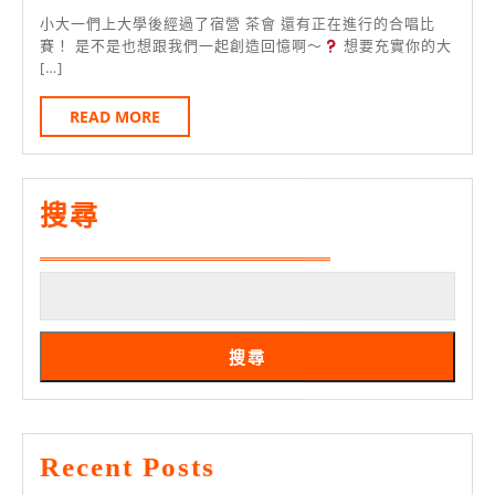
月
系
網
小大一們上大學後經過了宿營 茶會 還有正在進行的合唱比
23
賽！ 是不是也想跟我們一起創造回憶啊～
想要充實你的大
學
路
[…]
日
會
報
READ
READ MORE
要
名
MORE
招
生
搜尋
啦
搜尋
Recent Posts