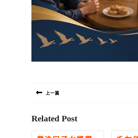
文
章
上一篇
導
Previous
覽
post:
Related Post