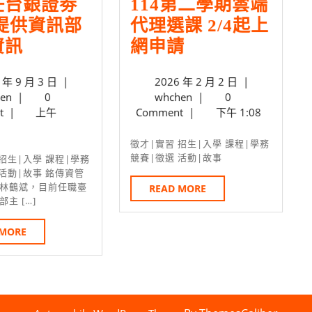
任台銀證劵
114第二學期雲端
提供資訊部
代理選課 2/4起上
系
114
資訊
網申請
友
第
2024
2026
 年 9 月 3 日
|
2026 年 2 月 2 日
|
任
二
whchen
年
whchen
年
en
|
0
whchen
|
0
台
學
9
2
t
|
上午
Comment
|
下午 1:08
銀
月
期
月
3
2
徵才|實習 招生|入學 課程|學務
證
雲
日
日
競賽|徵選 活動|故事
劵
端
 活動|故事 銘傳資管
林鶴斌，目前任職臺
READ
READ MORE
主
代
主 […]
MORE
管
理
提
READ
選
 MORE
MORE
供
課
資
2/4
訊
起