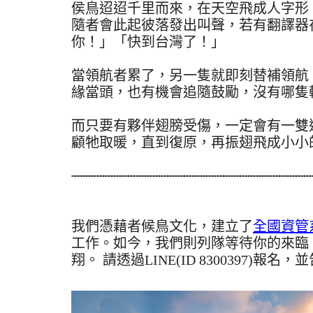
侯鳥迢迢千里而來，在天空飛成人字形
隨者會此起彼落發出叫聲，若有翻譯器
你！」「快到台灣了！」
當領航者累了，另一隻就即刻替補領航
緣當頭，也有機會追隨鼓勵，沒有哪隻
而只要有夥伴翅膀受傷，一定會有一雙
顧牠取暖，直到復原，再振翅飛成小小
我們憑藉者候鳥文化，建立了
全國資管
工作。如今，我們則列隊等待你的來臨
翔。 請透過LINE(ID 8300397)