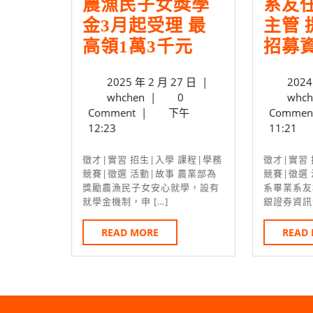
農漁民子女獎學
系友
金3月起受理 最
主管 
農
高領1萬3千元
招募
漁
2025
2025 年 2 月 27 日
|
2024
民
whchen
年
whchen
|
0
whch
子
2
Comment
|
下午
Commen
女
月
12:23
11:21
27
獎
日
徵才|實習 招生|入學 課程|學務
徵才|實習 招生|入學 課程|學務
學
競賽|徵選 活動|故事 農業部為
競賽|徵選
獎勵農漁民子女安心就學，設有
系畢業系友
金
就學金機制，申 […]
銀證券資訊部
3
READ
月
READ MORE
READ
MORE
起
受
理