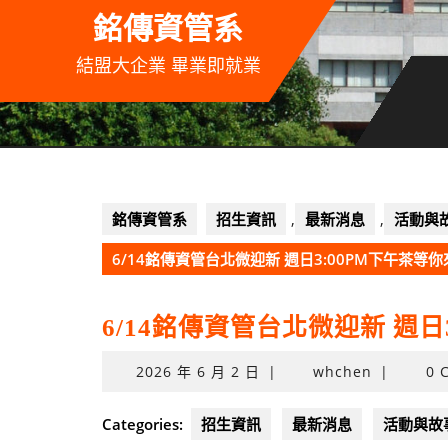
Skip
銘傳資管系
to
content
結盟大企業 畢業即就業
銘傳資管系
招生資訊
,
最新消息
,
活動與
6/14銘傳資管台北微迎新 週日3:00PM下午茶等
6/14銘傳資管台北微迎新 週日
2026
2026 年 6 月 2 日
|
whchen
|
0 
年
6
Categories:
招生資訊
最新消息
活動與故
月