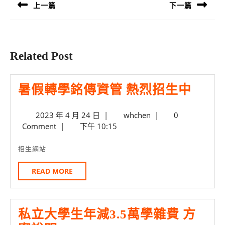
導
上一篇
下一篇
覽
Previous
Next
post:
post:
Related Post
暑
暑假轉學銘傳資管 熱烈招生中
假
2023
whchen
2023 年 4 月 24 日
|
whchen
|
0
轉
年
Comment
|
下午 10:15
學
4
月
銘
招生網站
24
傳
日
READ
READ MORE
資
MORE
管
熱
私立大學生年減3.5萬學雜費 方
烈