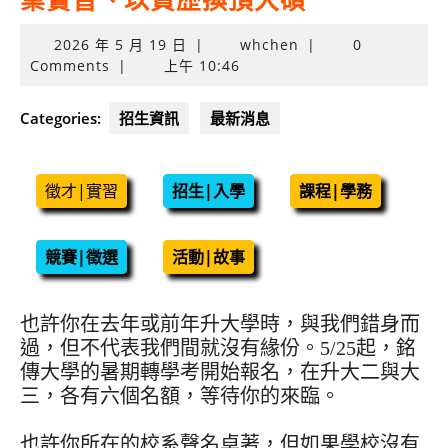
業實習、以資歷換頂大碩
2026
2026 年 5 月 19 日
|
whchen
|
0
年
Comments
|
上午 10:46
5
月
Categories:
招生資訊
最新消息
19
日
徵才|實習
招生|入學
課程|學務
競賽|徵選
活動|故事
也許你在去年或前年升大學時，與我們錯身而
過，但不代表我們間就沒有緣份。5/25起，銘
傳大學的暑期轉學考開始報名，在升大二與大
三，各有六個名額，等待你的來臨。
也許你所在的校系聲名卓著，但如果學校沒有