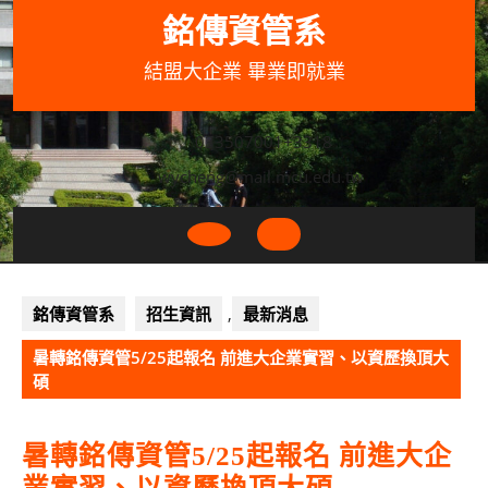
Skip
銘傳資管系
to
content
結盟大企業 畢業即就業
033507001+3318
wycheng@mail.mcu.edu.tw
Open
Button
銘傳資管系
招生資訊
,
最新消息
暑轉銘傳資管5/25起報名 前進大企業實習、以資歷換頂大
碩
暑轉銘傳資管5/25起報名 前進大企