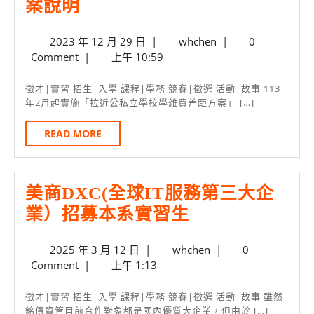
私
案說明
招
立
生
2023
whchen
2023 年 12 月 29 日
|
whchen
|
0
大
年
Comment
|
上午 10:59
中
學
12
生
月
徵才|實習 招生|入學 課程|學務 競賽|徵選 活動|故事 113
29
年2月起實施「拉近公私立學校學雜費差距方案」 […]
年
日
減
READ
READ MORE
MORE
3.5
萬
美商DXC(全球IT服務第三大企
學
美
業）招募本系實習生
雜
商
費
2025
whchen
2025 年 3 月 12 日
|
whchen
|
0
DXC(全
方
年
Comment
|
上午 1:13
球
案
3
月
IT
說
徵才|實習 招生|入學 課程|學務 競賽|徵選 活動|故事 雖然
12
銘傳資管目前合作對象都是國內優質大企業，但由於 […]