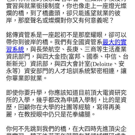
實習與就業銜接制度，你也像走上一座燈光燦
爛的橋，到了橋盡頭，卻只能遙望就業的彼
岸，那麼聲名或燦爛對你又有何意義呢？
銘傳資管系是一座起初不是那麼耀眼，卻可以
帶你到彼岸的橋。我們有全國資管系
最大的實
習系統
，與長榮航空、長庚、三商等生活產業
資訊部門，與四大金控(富邦、國泰、中信、台
新新光）資訊部，與四大會計室(Deloitte、安
永等）資安部門的人才培訓系統緊密相連，讓
你畢業即就業。
即使你要升學，你應該知道目前頂大電資研究
所的入學，幾乎都改為申請入學制，比的是資
歷，回顧你在大學的社團等經驗，寫得再美
麗，在教授眼中仍只是花拳繡腿。
你何不先跳到我們的橋，在大四時先進頂尖企