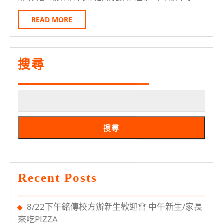
服
明
日
務
READ
READ MORE
MORE
第
三
大
搜尋
企
業）
招
募
搜尋
本
系
實
Recent Posts
習
生
8/22下午銘傳校方辦新生歡迎會 中午新生/家長
來吃PIZZA