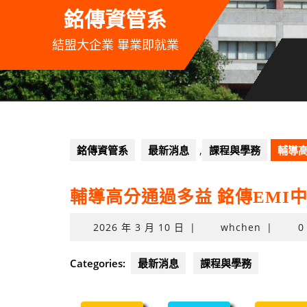
Skip
銘傳資管系
to
content
結盟大企業 畢業即就業
銘傳資管系
最新消息
,
課程與學務
輔導高
輔導高分通過多益 銘傳EMI中
2026
2026 年 3 月 10 日
|
whchen
|
0
年
3
Categories:
最新消息
課程與學務
月
10
日