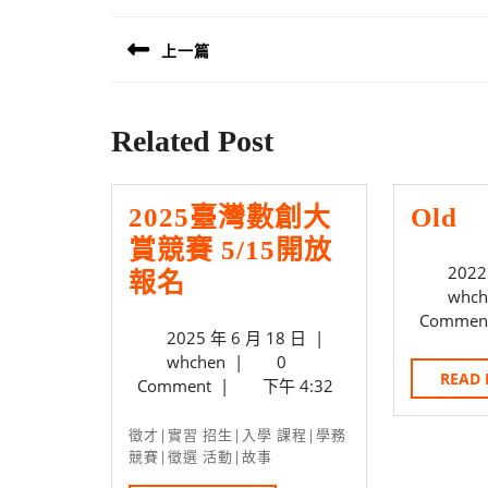
章
上一篇
導
Previous
覽
post:
Related Post
Ol
2025臺灣數創大
Old
賞競賽 5/15開放
2022
2025
報名
whch
臺
Commen
2025
2025 年 6 月 18 日
|
灣
whchen
年
whchen
|
0
數
READ
6
Comment
|
下午 4:32
創
月
18
徵才|實習 招生|入學 課程|學務
大
日
競賽|徵選 活動|故事
賞