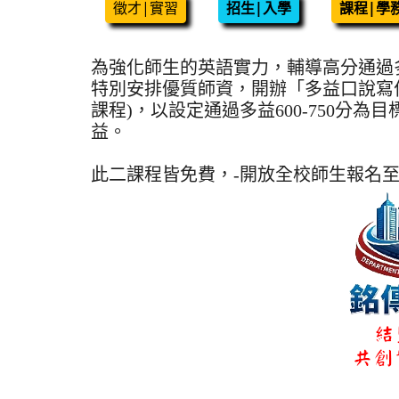
徵才|實習
招生|入學
課程|學
為強化師生的英語實力，輔導高分通過多
特別安排優質師資，開辦「多益口說寫作
課程)，以設定通過多益600-750分
益。
此二課程皆免費，-開放全校師生報名至3
文