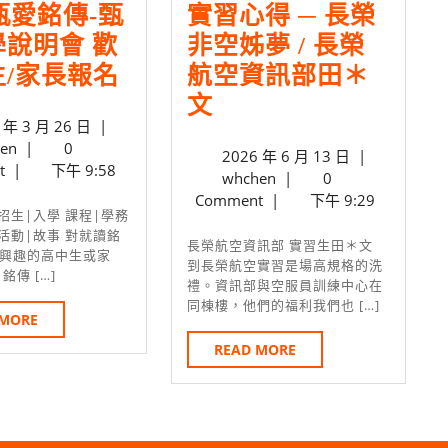
5甄愛銘傳-甄
實習心得 ─ 長榮
說明會 歡
非空姊夢 / 長榮
2025
/家長報名
航空資訊部田＊
甄
實
文
2025
 年 3 月 26 日
|
愛
習
whchen
年
en
|
0
2026
2026 年 6 月 13 日
|
銘
心
3
t
|
下午 9:58
whchen
年
whchen
|
0
月
傳-
得 ─
6
Comment
|
下午 9:29
26
甄
長
月
日
 活動|故事 對就讀銘
13
長榮航空資訊部 實習生田＊文
選
榮
興趣的高中生或家
日
到長榮航空實習是場高規格的洗
銘傳 […]
入
非
禮。資訊部與空服員訓練中心在
同棟樓，他們的福利我們也 […]
學
空
READ
 MORE
MORE
說
姊
READ
READ MORE
MORE
明
夢
會
/
歡
長