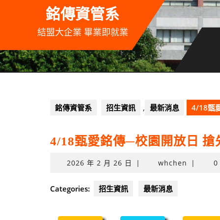
Skip
銘傳資管系
to
content
結盟大企業 畢業即就業
銘傳資管系
招生資訊
,
最新消息
4/18
4/18甄愛銘傳─校園開放日 
2026
2026 年 2 月 26 日
|
whchen
|
0
年
2
Categories:
招生資訊
最新消息
月
26
日