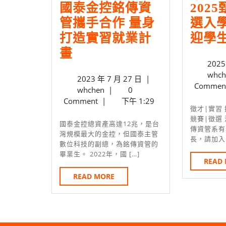
國泰金控銘傳資
202
管攜手合作 量身
選入學
打造實習就業計
迎學生
國
畫
2025
泰
whch
2023
2023 年 7 月 27 日
|
金
Commen
whchen
年
whchen
|
0
控
7
Comment
|
下午 1:29
徵才|實習 招生|入學 課程|學務
銘
月
競賽|徵選
27
國泰金控總資產高達12兆，是台
傳
傳資管系有
日
灣規模最大的金控，但國泰主管
長，請加入 
資
數位科技的副總，為銘傳資管的
畢業生。 2022年，國 […]
管
READ
攜
READ
READ MORE
MORE
手
合
作