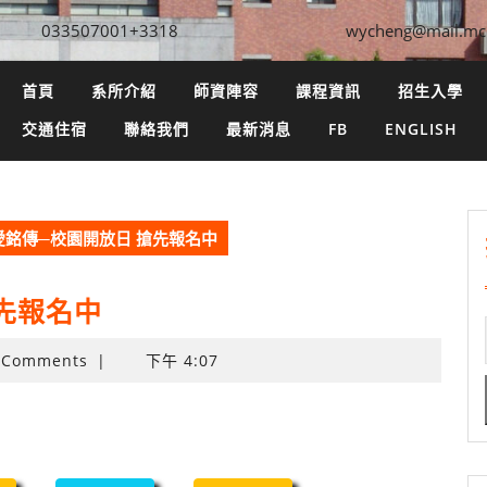
033507001+3318
wycheng@mail.mc
首頁
系所介紹
師資陣容
課程資訊
招生入學
交通住宿
聯絡我們
最新消息
FB
ENGLISH
甄愛銘傳─校園開放日 搶先報名中
搶先報名中
 Comments
|
下午 4:07