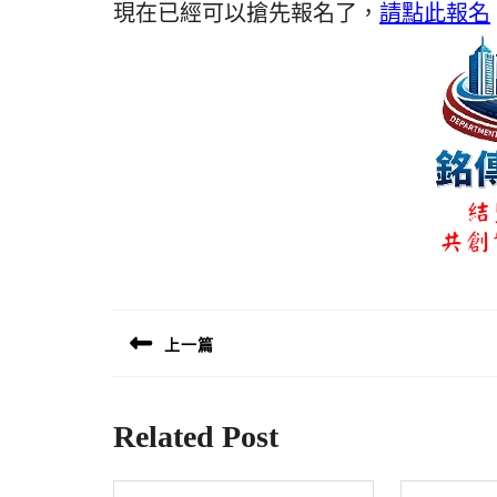
現在已經可以搶先報名了，
請點此報名
文
章
上一篇
導
Previous
覽
post:
Related Post