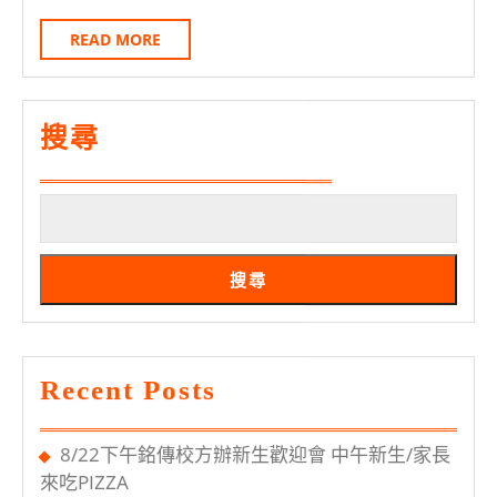
24
傳
日
READ
READ MORE
資
MORE
管
熱
搜尋
烈
招
生
中
搜尋
Recent Posts
8/22下午銘傳校方辦新生歡迎會 中午新生/家長
來吃PIZZA