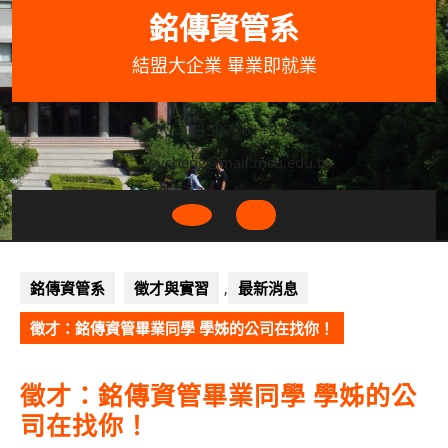
Skip
銘傳資管系
to
content
結盟大企業 畢業即就業
033507001+3318
wycheng@mail.mcu.edu.tw
Open
Button
銘傳資管系
徵才與實習
,
最新消息
徵才：銘傳資管畢業同學 學姊的公司在找你！
徵才：銘傳資管畢業同學 學姊的公
司在找你！