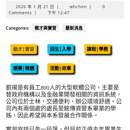
2026
2026 年 1 月 21 日
|
whchen
|
0
年
Comments
|
下午 12:47
1
月
Categories:
徵才與實習
最新消息
21
日
徵才|實習
招生|入學
課程|學務
競賽|徵選
活動|故事
叡揚是有員工800人的大型軟體公司，主要是
替政府機構以及金融業開發相關的資訊系統，
公司位於士林，交通便利，辦公環境舒適。公
司內有兩個處的處長是銘傳資管系畢業的學
姊，因此希望與本系發展合作關係。
實習安排已告一段落，但目前正值去年畢業生