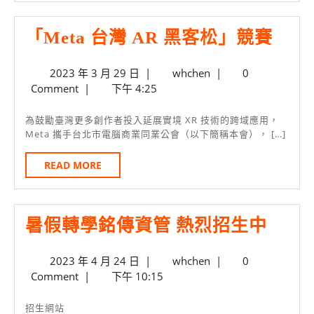
本
系
「Me
「Meta 台灣 AR 黑客松」競賽
徵
台
求
2023
whchen
2023 年 3 月 29 日
|
whchen
|
0
灣
畢
年
Comment
|
下午 4:25
AR
3
業
月
黑
為鼓勵臺灣更多創作者投入延展實境 XR 技術的跨域應用，
系
29
Meta 攜手台北市電腦商業同業公會（以下簡稱本會）， […]
客
友
日
松」
READ
READ MORE
加
MORE
競
入
賽
資
暑
暑假轉學銘傳資管 熱烈招生中
訊
假
團
2023
whchen
2023 年 4 月 24 日
|
whchen
|
0
轉
隊
年
Comment
|
下午 10:15
學
4
月
銘
招生網站