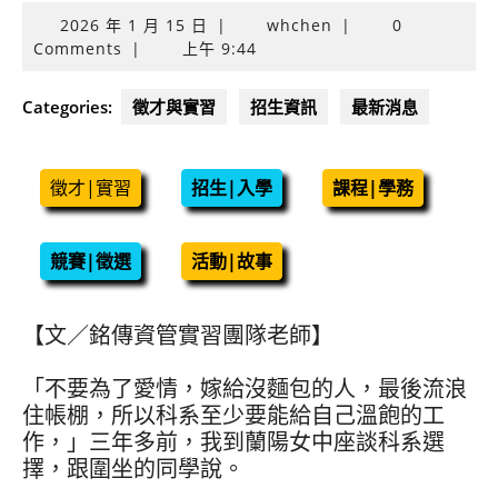
2026
2026 年 1 月 15 日
|
whchen
|
0
年
Comments
|
上午 9:44
1
月
Categories:
徵才與實習
招生資訊
最新消息
15
日
徵才|實習
招生|入學
課程|學務
競賽|徵選
活動|故事
【文／銘傳資管實習團隊老師】
「不要為了愛情，嫁給沒麵包的人，最後流浪
住帳棚，所以科系至少要能給自己溫飽的工
作，」三年多前，我到蘭陽女中座談科系選
擇，跟圍坐的同學說。