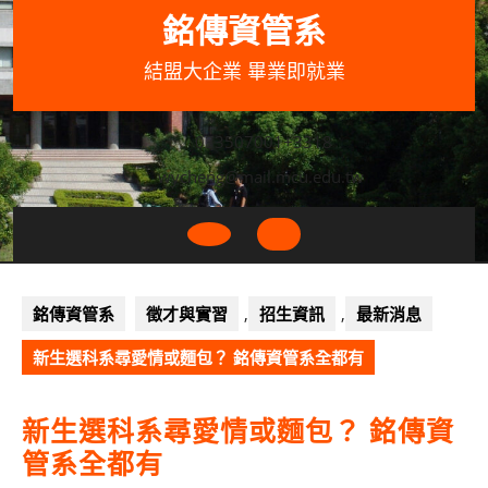
Skip
銘傳資管系
to
content
結盟大企業 畢業即就業
033507001+3318
wycheng@mail.mcu.edu.tw
Open
Button
銘傳資管系
徵才與實習
,
招生資訊
,
最新消息
新生選科系尋愛情或麵包？ 銘傳資管系全都有
新生選科系尋愛情或麵包？ 銘傳資
管系全都有