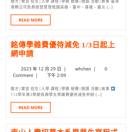
公
月
徵才|實習 招生|入學 課程|學務 競賽|徵選 活動|故事 臺灣
20
港務公司負責經營管理我國高雄、臺中、基隆、臺北 […]
司
日
前
READ
READ MORE
MORE
進
銘
銘傳學雜費優待減免 1/3日起上
傳
銘
網申請
資
傳
管
2023
whchen
2023 年 12 月 29 日
|
whchen
|
0
學
4/12
年
Comment
|
下午 2:09
雜
招
12
費
月
募
徵才|實習 招生|入學 課程|學務 競賽|徵選 活動|故事
29
112學年第2學期各類學生學雜費優待減免申辦 […]
優
資
日
待
訊
READ
READ MORE
MORE
減
人
免
員