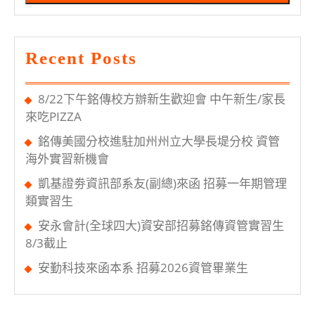
6/23
培
訓
Recent Posts
班
說
8/22下午銘傳校方辦新生歡迎會 中午新生/家長
明
來吃PIZZA
會
銘傳美國分校進駐加州州立大學長堤分校 資管
暨
海外實習新機會
面
凱基證劵資訊部系友(副總)來函 招募一年期管理
試
類實習生
安永會計(全球四大)資安部招募銘傳資管實習生
8/3截止
安勤科技來函本系 招募2026資管畢業生