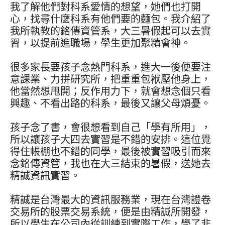
我了解他們對科系愛情的想望，她們也打開
心，找尋什麼科系有他們要的麵包。我介紹了
我所執教的銘傳資管系，大三暑假起可以去實
習，以提前進職場，學生更加聚精會神。
很多家長要孩子念熱門科系，進大一後便要注
意課業、力拼研究所，把重重包袱壓他身上，
他當然想甩開；反作用力下，就會想念個只看
興趣、不看出路的科系，最後又讓父母煩憂。
孩子念了書，會很想看到自己「學有所用」，
所以讓孩子大四去實習是不錯的安排。這位覺
得住帳棚也不錯的同學，最後被實習吸引而來
念銘傳資管，我也在大三結束的暑假，送她去
精誠資訊實習。
精誠是台灣最大的資訊服務業，現在台灣證卷
交易所的股票交易系統，便是由精誠所開發，
所以學生在公司內從訓練到實際工作，學了非