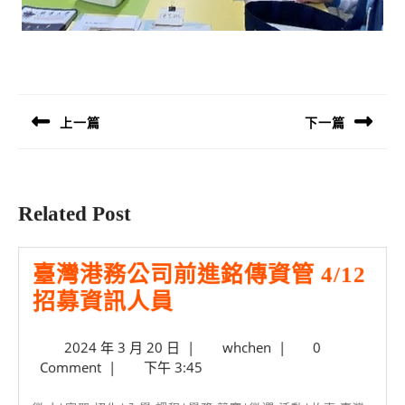
文
章
導
上一篇
下一篇
覽
Previous
Next
post:
post:
Related Post
臺灣港務公司前進銘傳資管 4/12
臺
招募資訊人員
灣
2024
whchen
2024 年 3 月 20 日
|
whchen
|
0
港
年
Comment
|
下午 3:45
務
3