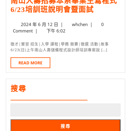
南山人壽招募本系畢業生寫程式
1/3
南
6/23培訓班說明會暨面試
日
山
起
2024
whchen
2024 年 6 月 12 日
|
whchen
|
0
人
上
年
Comment
|
下午 6:02
壽
網
6
月
招
申
徵才|實習 招生|入學 課程|學務 競賽|徵選 活動|故事
12
6/23(日)上午南山人壽儲備程式設計師培訓專案說 […]
募
請
日
本
READ
READ MORE
MORE
系
畢
業
搜尋
生
寫
程
式
搜尋