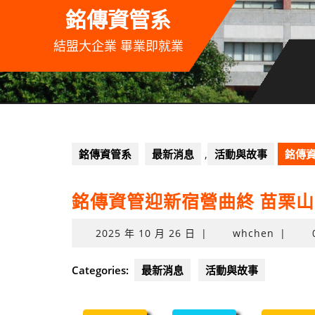
Skip
銘傳資管系
to
content
結盟大企業 畢業即就業
銘傳資管系
最新消息
,
活動與故事
銘傳
銘傳資管迎新宿營曲終 苗栗
2025
2025 年 10 月 26 日
|
whchen
|
年
10
Categories:
最新消息
活動與故事
月
26
日