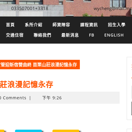
033507001+3318
wycheng@mail.mc
首頁
系所介紹
師資陣容
課程資訊
招生入學
交通住宿
聯絡我們
最新消息
FB
ENGLISH
資管迎新宿營曲終 苗栗山莊浪漫記憶永存
山莊浪漫記憶永存
0 Comments
|
下午 9:26