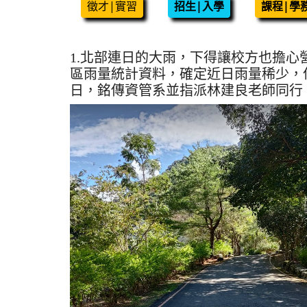
徵才|實習
招生|入學
課程|學
1.北部連日的大雨，下得讓校方也擔
區雨量統計資料，確定近日雨量稀少，
日，銘傳資管系並指派林建良老師同行