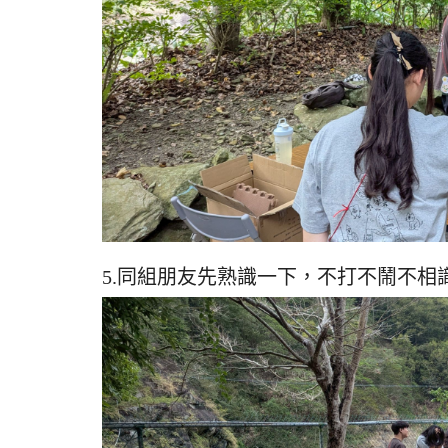
5.同組朋友先熟識一下，不打不鬧不相