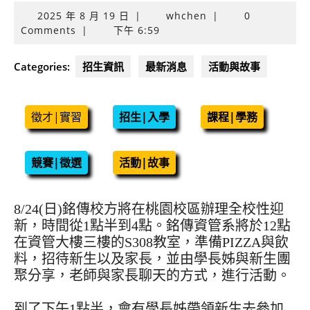
2025
2025 年 8 月 19 日
|
whchen
|
0
年
Comments
|
下午 6:59
8
月
Categories:
招生資訊
最新消息
活動與故事
19
日
徵才|實習
招生|入學
課程|學務
競賽|徵選
活動|故事
8/24(日)銘傳校方將在桃園校區辦理全校性迎
新，時間從1點半到4點。銘傳資管系將於12點
在資管大樓三樓的S308教室，準備PIZZA與飲
料，招待新生以及家長，並由學長姊與新生團
聚分享，老師與家長聊天的方式，進行活動。
到了下午1點半，會有學長姊帶領新生去參加