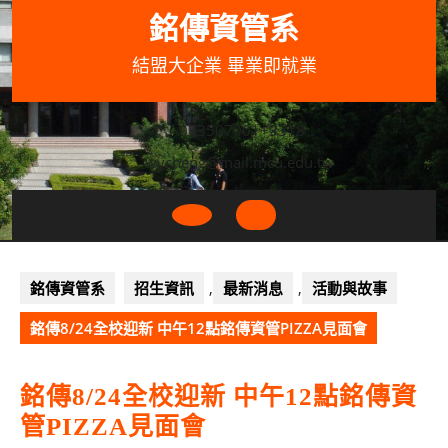
Skip
銘傳資管系
to
content
結盟大企業 畢業即就業
033507001+3318
wycheng@mail.mcu.edu.tw
Open
Button
銘傳資管系
招生資訊
,
最新消息
,
活動與故事
銘傳8/24全校迎新 中午12點銘傳資管PIZZA見面會
銘傳8/24全校迎新 中午12點銘傳資
管PIZZA見面會