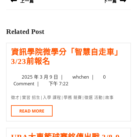
上一篇
下一篇
覽
Previous
Next
post:
post:
Related Post
資訊學院微學分「智慧自走車」
資
3/23前報名
訊
2025
whchen
2025 年 3 月 9 日
|
whchen
|
0
學
年
Comment
|
下午 7:22
院
3
微
月
徵才|實習 招生|入學 課程|學務 競賽|徵選 活動|故事
9
學
日
READ
READ MORE
分
MORE
「智
慧