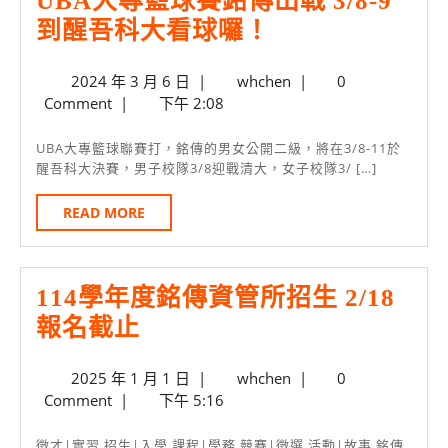
UBA大專籃球賽銘傳出戰 3/8-9
自
UBA
到醒吾科大看球囉！
走
大
車」
2024
whchen
2024 年 3 月 6 日
|
whchen
|
0
專
年
Comment
|
下午 2:08
3/23
籃
3
前
月
球
UBA大專籃球聯賽打，銘傳的男女公開二級，將在3/8-11於
6
報
醒吾科大決賽，男子校隊3/8迎戰清大，女子校隊3/ […]
賽
日
名
銘
READ
READ MORE
MORE
傳
出
114學年度銘傳資管所招生 2/18
戰
114
報名截止
3/8-
學
9
2025
whchen
2025 年 1 月 1 日
|
whchen
|
0
年
到
年
Comment
|
下午 5:16
度
醒
1
銘
月
徵才|實習 招生|入學 課程|學務 競賽|徵選 活動|故事 銘傳