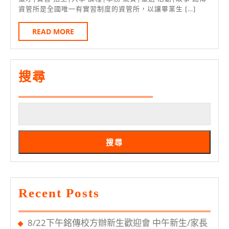
吾
1
資管所是全國唯一有實習制度的資管所，以讓畢業生 […]
傳
科
日
資
大
READ
READ MORE
MORE
管
看
所
球
招
搜尋
囉！
生
2/18
報
名
搜尋
截
止
Recent Posts
8/22下午銘傳校方辦新生歡迎會 中午新生/家長