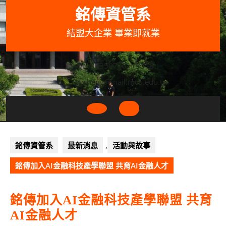
Skip
銘傳資管系
to
content
結盟大企業 畢業即就業
033507001+3318
wycheng@mail.mcu.edu.tw
Open
Button
銘傳資管系
最新消息
,
活動與故事
銘傳加入AI金融科技產學聯盟 共育AI金融人才
銘傳加入AI金融科技產學聯盟 共育
AI金融人才