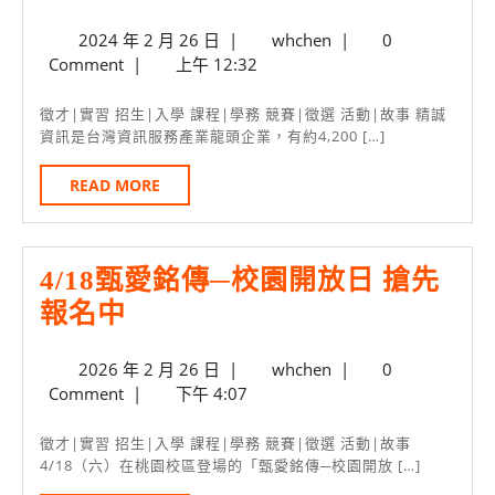
誠
2024
whchen
2024 年 2 月 26 日
|
whchen
|
0
資
年
Comment
|
上午 12:32
訊/
2
月
銘
徵才|實習 招生|入學 課程|學務 競賽|徵選 活動|故事 精誠
26
資訊是台灣資訊服務產業龍頭企業，有約4,200 […]
傳
日
資
READ
READ MORE
MORE
管
招
4/18甄愛銘傳─校園開放日 搶先
募
4/18
報名中
一
甄
年
2026
whchen
2026 年 2 月 26 日
|
whchen
|
0
愛
期
年
Comment
|
下午 4:07
銘
軟
2
傳
月
體
徵才|實習 招生|入學 課程|學務 競賽|徵選 活動|故事
26
4/18（六）在桃園校區登場的「甄愛銘傳─校園開放 […]
─
開
日