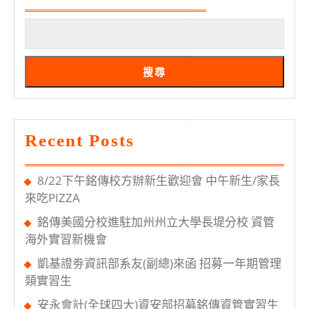
傳
暑
修
注
搜尋
意
事
項
Recent Posts
8/22下午銘傳校方辦新生歡迎會 中午新生/家長
來吃PIZZA
銘傳美國分校進駐加州州立大學長堤分校 資管
海外實習新機會
凱基證劵資訊部系友(副總)來函 招募一年期管理
類實習生
安永會計(全球四大)資安部招募銘傳資管實習生