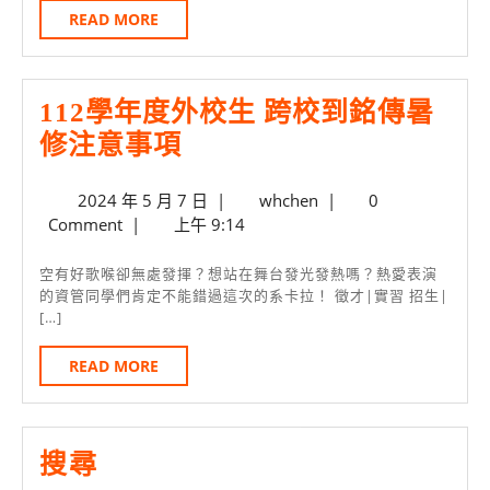
校
發
READ
READ MORE
MORE
園
實
開
習
112學年度外校生 跨校到銘傳暑
放
生
112
修注意事項
日
學
搶
2024
whchen
2024 年 5 月 7 日
|
whchen
|
0
年
先
年
Comment
|
上午 9:14
度
報
5
外
月
名
空有好歌喉卻無處發揮？想站在舞台發光發熱嗎？熱愛表演
7
的資管同學們肯定不能錯過這次的系卡拉！ 徵才|實習 招生|
校
中
[…]
日
生
READ
READ MORE
跨
MORE
校
到
搜尋
銘