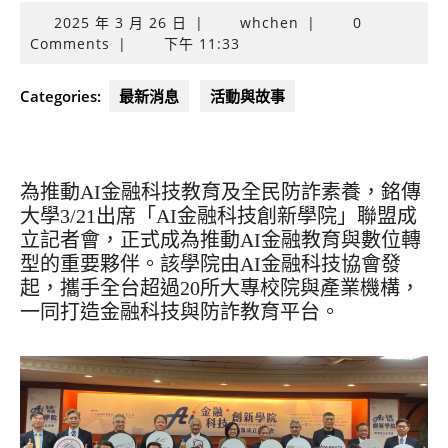
2025
2025 年 3 月 26 日
|
whchen
|
0
年
Comments
|
下午 11:33
3
月
Categories:
最新消息
活動與故事
26
日
為推動AI金融科技教育及全民防詐素養，銘傳
大學3/21出席「AI金融科技創新學院」聯盟成
立記者會，正式成為推動AI金融教育與數位轉
型的重要夥伴。該學院由AI金融科技協會發
起，攜手全台超過20所大專校院與產業機構，
一同打造金融科技與防詐教育平台。