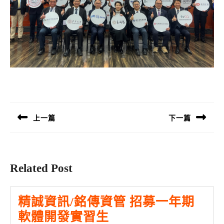
文
章
導
上一篇
下一篇
覽
Previous
Next
post:
post:
Related Post
精誠資訊/銘傳資管 招募一年期
精
軟體開發實習生