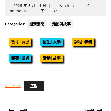
2025
2025 年 3 月 14 日
|
whchen
|
0
年
Comments
|
下午 2:32
3
月
Categories:
最新消息
活動與故事
14
日
徵才|實習
招生|入學
課程|學務
競賽|徵選
活動|故事
下載
A03521511
文
章
導
上一篇
下一篇