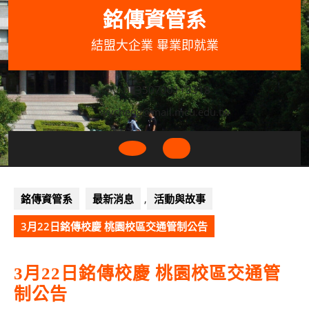
Skip
銘傳資管系
to
content
結盟大企業 畢業即就業
033507001+3318
wycheng@mail.mcu.edu.tw
Open
Button
銘傳資管系
最新消息
,
活動與故事
3月22日銘傳校慶 桃園校區交通管制公告
3月22日銘傳校慶 桃園校區交通管
制公告