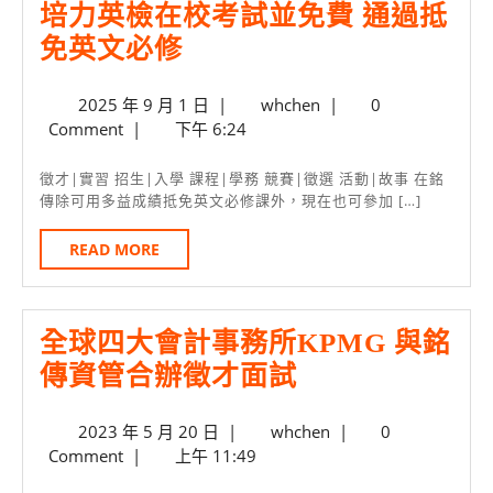
培力英檢在校考試並免費 通過抵
迎
培
免英文必修
新
力
生
2025
whchen
2025 年 9 月 1 日
|
whchen
|
0
英
加
年
Comment
|
下午 6:24
檢
入
9
在
月
銘
徵才|實習 招生|入學 課程|學務 競賽|徵選 活動|故事 在銘
1
傳除可用多益成績抵免英文必修課外，現在也可參加 […]
校
傳
日
考
資
READ
READ MORE
MORE
試
管
並
大
全球四大會計事務所KPMG 與銘
免
家
全
傳資管合辦徵才面試
費
庭
球
通
2023
whchen
2023 年 5 月 20 日
|
whchen
|
0
四
過
年
Comment
|
上午 11:49
大
抵
5