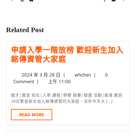
覽
Previous
Next
post:
post:
Related Post
申請入學一階放榜 歡迎新生加入
申
銘傳資管大家庭
請
2024
whchen
2024 年 3 月 28 日
|
whchen
|
0
入
年
Comment
|
上午 11:00
學
3
月
一
徵才|實習 招生|入學 課程|學務 競賽|徵選 活動|故事 歡迎
28
28位繁星新生加入銘傳資管的大家庭，另外今天大 […]
階
日
放
READ
READ MORE
MORE
榜
歡