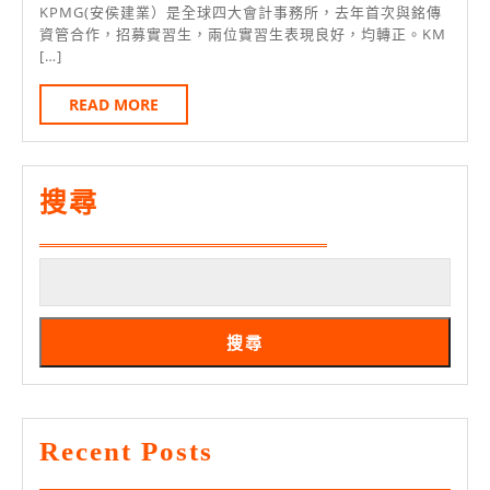
月
會
免
KPMG(安侯建業）是全球四大會計事務所，去年首次與銘傳
20
資管合作，招募實習生，兩位實習生表現良好，均轉正。KM
計
英
[…]
日
事
文
READ
READ MORE
務
必
MORE
所
修
KPMG
搜尋
與
銘
傳
資
管
搜尋
合
辦
徵
Recent Posts
才