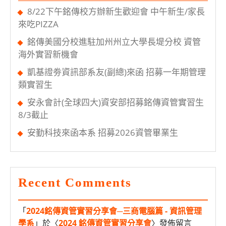
面
8/22下午銘傳校方辦新生歡迎會 中午新生/家長
試
來吃PIZZA
銘傳美國分校進駐加州州立大學長堤分校 資管
海外實習新機會
凱基證劵資訊部系友(副總)來函 招募一年期管理
類實習生
安永會計(全球四大)資安部招募銘傳資管實習生
8/3截止
安勤科技來函本系 招募2026資管畢業生
Recent Comments
「
2024銘傳資管實習分享會─三商電腦篇 - 資訊管理
學系
」於〈
2024 銘傳資管實習分享會
〉發佈留言