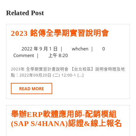
post:
post:
Related Post
2023
2023 銘傳全學期實習說明會
銘
2022
whchen
2022 年 9 月 1 日
|
whchen
|
0
傳
年
Comment
|
上午 8:20
全
9
月
學
2023年 全學期實習計畫說明會 【台北校區】說明會時間及地
1
點：2022年09月20日 (二) 12:00-1 […]
期
日
實
READ
READ MORE
MORE
習
說
舉辦ERP軟體應用師-配銷模組
明
舉
(SAP S/4HANA)認證&線上報名
會
辦