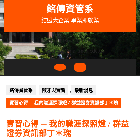
Skip
銘傳資管系
to
content
結盟大企業 畢業即就業
033507001+3318
wycheng@mail.mcu.edu.tw
Open
Button
銘傳資管系
徵才與實習
,
最新消息
實習心得 ─ 我的職涯探照燈 / 群益證劵資訊部丁＊瑰
實習心得 ─ 我的職涯探照燈 / 群益
證劵資訊部丁＊瑰