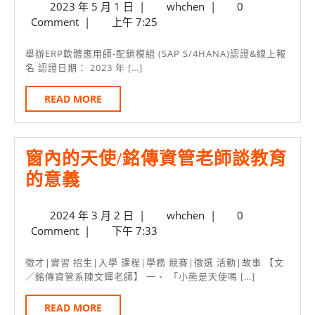
2023
whchen
2023 年 5 月 1 日
|
whchen
|
0
ER
年
Comment
|
上午 7:25
軟
5
月
體
舉辦ERP軟體應用師-配銷模組 (SAP S/4HANA)認證&線上報
1
名 認證日期： 2023 年 […]
應
日
用
READ
READ MORE
MORE
師-
配
窗內的天使/銘傳資管老師談教育
銷
窗
的意義
模
內
組
2024
whchen
2024 年 3 月 2 日
|
whchen
|
0
的
(SA
年
Comment
|
下午 7:33
天
S/4
3
使/
月
認
徵才|實習 招生|入學 課程|學務 競賽|徵選 活動|故事 【文
2
／銘傳資管系陳文輝老師】 一、 「小熊是天使嗎 […]
銘
證
日
傳
&
READ
READ MORE