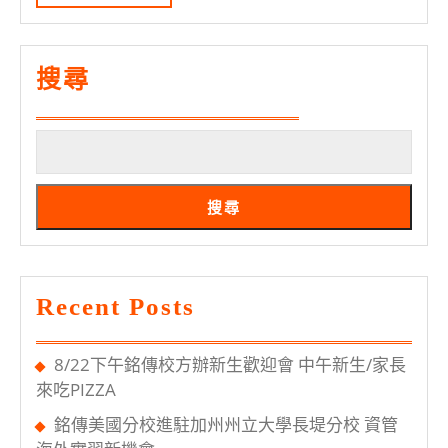
MORE
資
線
管
上
老
搜尋
報
師
名
談
教
育
搜尋
的
意
義
Recent Posts
8/22下午銘傳校方辦新生歡迎會 中午新生/家長
來吃PIZZA
銘傳美國分校進駐加州州立大學長堤分校 資管