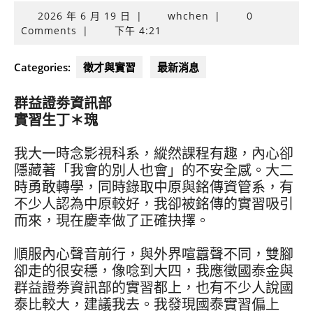
2026
2026 年 6 月 19 日
|
whchen
|
0
年
Comments
|
下午 4:21
6
月
Categories:
徵才與實習
最新消息
19
日
群益證劵資訊部
實習生丁＊瑰
我大一時念影視科系，縱然課程有趣，內心卻
隱藏著「我會的別人也會」的不安全感。大二
時勇敢轉學，同時錄取中原與銘傳資管系，有
不少人認為中原較好，我卻被銘傳的實習吸引
而來，現在慶幸做了正確抉擇。
順服內心聲音前行，與外界喧囂聲不同，雙腳
卻走的很安穩，像唸到大四，我應徵國泰金與
群益證劵資訊部的實習都上，也有不少人說國
泰比較大，建議我去。我發現國泰實習偏上