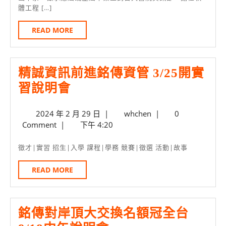
來
體工程 […]
日
函
READ
READ MORE
徵
MORE
求
臺
精誠資訊前進銘傳資管 3/25開實
大
精
習說明會
醫
誠
院
2024
whchen
2024 年 2 月 29 日
|
whchen
|
0
資
軟
年
Comment
|
下午 4:20
訊
2
體
前
月
徵才|實習 招生|入學 課程|學務 競賽|徵選 活動|故事
工
29
進
程
日
READ
READ MORE
銘
MORE
師
傳
資
銘傳對岸頂大交換名額冠全台
管