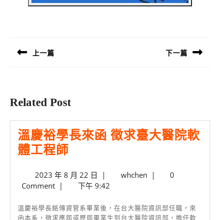
文
章
導
上一篇
下一篇
覽
Previous
Next
post:
post:
Related Post
溫慶裕學長來函 徵求臺大醫院軟
溫
體工程師
慶
2023
whchen
2023 年 8 月 22 日
|
whchen
|
0
裕
年
Comment
|
下午 9:42
學
8
長
月
溫慶裕學長銘傳資管系畢業後，在台大醫院資訊部任職，來
22
函本系，徵求應屆或歷屆畢業生到台大醫院資訊部，擔任軟