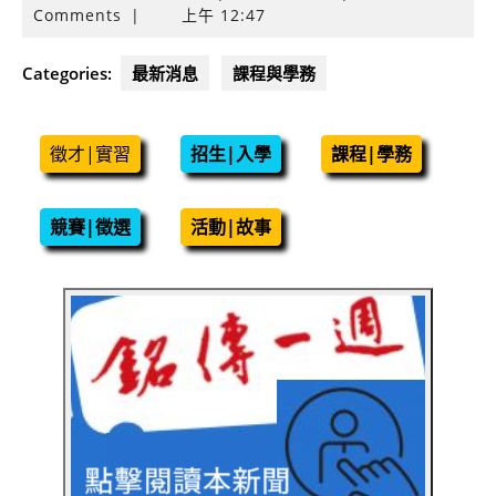
年
Comments
|
上午 12:47
2
月
Categories:
最新消息
課程與學務
19
日
徵才|實習
招生|入學
課程|學務
競賽|徵選
活動|故事