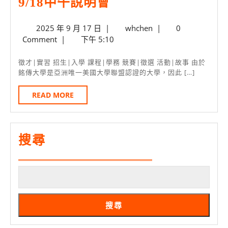
銘
9/18中午說明會
3/25
傳
開
2025
whchen
2025 年 9 月 17 日
|
whchen
|
0
對
年
Comment
|
下午 5:10
實
岸
9
習
月
頂
徵才|實習 招生|入學 課程|學務 競賽|徵選 活動|故事 由於
17
說
銘傳大學是亞洲唯一美國大學聯盟認證的大學，因此 […]
大
日
明
交
READ
READ MORE
會
MORE
換
名
額
搜尋
冠
全
台
9/18
搜尋
中