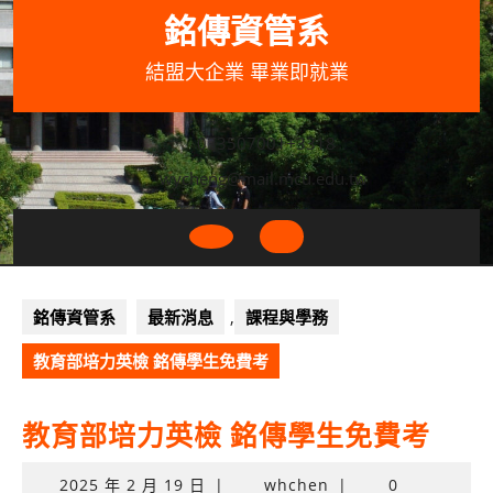
Skip
銘傳資管系
to
content
結盟大企業 畢業即就業
033507001+3318
wycheng@mail.mcu.edu.tw
Open
Button
銘傳資管系
最新消息
,
課程與學務
教育部培力英檢 銘傳學生免費考
教育部培力英檢 銘傳學生免費考
2025
2025 年 2 月 19 日
|
whchen
|
0