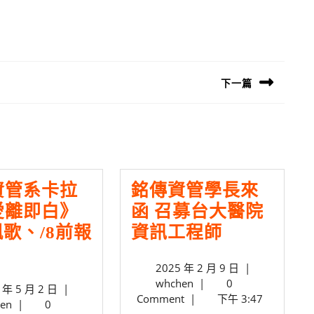
下一篇
Next
post:
資管系卡拉
銘傳資管學長來
愛離即白》
函 召募台大醫院
銘
8飆歌、/8前報
資訊工程師
傳
2025
2025 年 2 月 9 日
|
資
whchen
年
whchen
|
0
2026
 年 5 月 2 日
|
管
2
Comment
|
下午 3:47
whchen
年
en
|
0
月