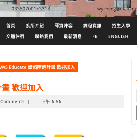
033507001+3318
wycheng@mail.mc
首頁
系所介紹
師資陣容
課程資訊
招生入學
交通住宿
聯絡我們
最新消息
FB
ENGLISH
AWS Educate 證照陪跑計畫 歡迎加入
跑計畫 歡迎加入
 Comments
|
下午 6:56