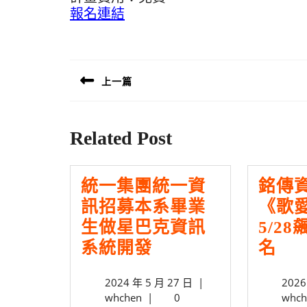
報名連結
文
章
上一篇
導
Previous
覽
post:
Related Post
統一集團統一資
銘傳
訊招募本系畢業
《歌
生做星巴克資訊
5/2
統
銘
系統開發
名
一
傳
2024
2024 年 5 月 27 日
|
2026
集
資
whchen
年
whchen
|
0
whch