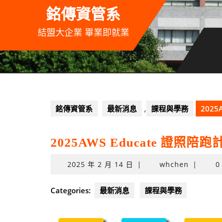
Skip
銘傳資管系
to
content
結盟大企業 畢業即就業
銘傳資管系
最新消息
,
課程與學務
2025
2025AWS Educate 證照陪
2025
2025 年 2 月 14 日
|
whchen
|
0
年
2
Categories:
最新消息
課程與學務
月
14
日