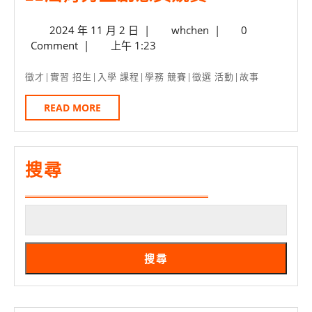
前
屆
報
2024
whchen
2024 年 11 月 2 日
|
whchen
|
0
育
名
年
Comment
|
上午 1:23
秀
11
月
盃
徵才|實習 招生|入學 課程|學務 競賽|徵選 活動|故事
2
創
日
READ
READ MORE
意
MORE
獎
競
搜尋
賽
搜尋