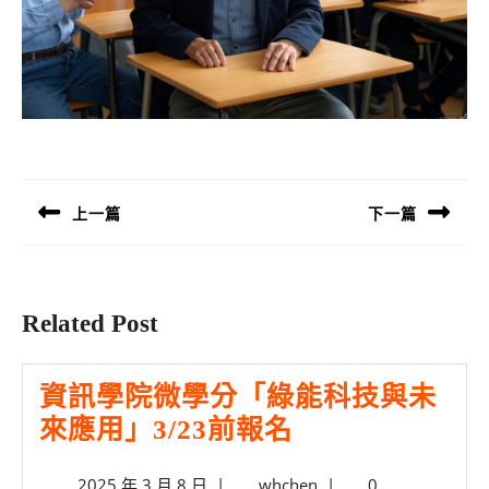
文
章
導
上一篇
下一篇
覽
Previous
Next
post:
post:
Related Post
資訊學院微學分「綠能科技與未
資
來應用」3/23前報名
訊
2025
whchen
2025 年 3 月 8 日
|
whchen
|
0