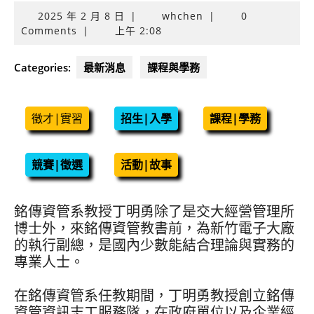
2025
2025 年 2 月 8 日
|
whchen
|
0
年
Comments
|
上午 2:08
2
月
Categories:
最新消息
課程與學務
8
日
徵才|實習
招生|入學
課程|學務
競賽|徵選
活動|故事
銘傳資管系教授丁明勇除了是交大經營管理所
博士外，來銘傳資管教書前，為新竹電子大廠
的執行副總，是國內少數能結合理論與實務的
專業人士。
在銘傳資管系任教期間，丁明勇教授創立銘傳
資管資訊志工服務隊，在政府單位以及企業經