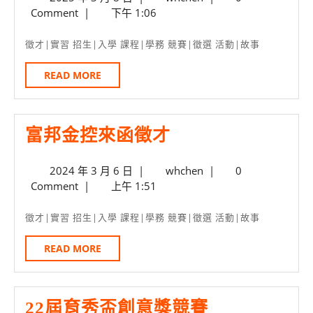
學
年
Comment
|
下午 1:06
院
3
月
微
徵才|實習 招生|入學 課程|學務 競賽|徵選 活動|故事
8
學
日
READ
READ MORE
分
MORE
「綠
能
富
富邦金控來函徵才
科
邦
技
2024
whchen
2024 年 3 月 6 日
|
whchen
|
0
金
年
Comment
|
上午 1:51
與
控
3
未
月
來
徵才|實習 招生|入學 課程|學務 競賽|徵選 活動|故事
6
來
函
日
READ
READ MORE
應
徵
MORE
用」
才
3/23
22
22屆育秀盃創意獎競賽