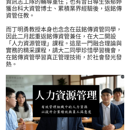
資訊志工隊的輔導重任；也有昔日導生張郁婷
獲台科大資管博士、累積業界經驗後，返銘傳
資管任教。
而丁明勇教授本身也念念在茲銘傳資管同學，
因此二月起重返銘傳資管兼任，在大二開設
「人力資源管理」課程。這是一門融合理論與
實務的精采課程，請大二同學珍惜學習機會，
在銘傳資管學習真正管理技術，於社會發光發
熱。