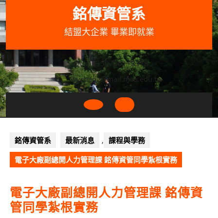
Skip
銘傳資管系
to
content
結盟大企業 畢業即就業
033507001+3318
wycheng@mail.mcu.edu.tw
Open
Button
銘傳資管系
最新消息
,
課程與學務
電子大廠副總開人力管理課 銘傳資管同學紮根實務
電子大廠副總開人力管理課 銘傳資
管同學紮根實務