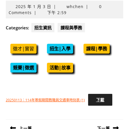
2025
2025 年 1 月 3 日
|
whchen
|
0
年
Comments
|
下午 2:59
1
月
Categories:
招生資訊
課程與學務
3
日
徵才|實習
招生|入學
課程|學務
競賽|徵選
活動|故事
下載
20250113：114年寒假期間教職員交通車時刻表 (1)
文
章
導
上一篇
下一篇