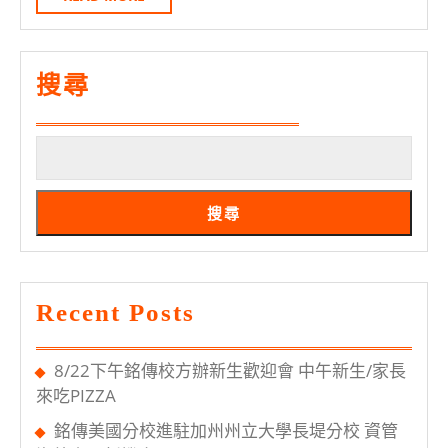
專
MORE
研
行
搜尋
事
曆
搜尋
Recent Posts
8/22下午銘傳校方辦新生歡迎會 中午新生/家長
來吃PIZZA
銘傳美國分校進駐加州州立大學長堤分校 資管