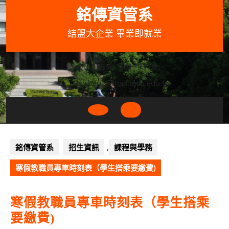
Skip
銘傳資管系
to
content
結盟大企業 畢業即就業
033507001+3318
wycheng@mail.mcu.edu.tw
Open
Button
銘傳資管系
招生資訊
,
課程與學務
寒假教職員專車時刻表（學生搭乘要繳費)
寒假教職員專車時刻表（學生搭乘
要繳費)