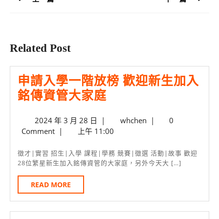
覽
Previous
Next
post:
post:
Related Post
申請入學一階放榜 歡迎新生加入
申
銘傳資管大家庭
請
2024
whchen
2024 年 3 月 28 日
|
whchen
|
0
入
年
Comment
|
上午 11:00
學
3
月
一
徵才|實習 招生|入學 課程|學務 競賽|徵選 活動|故事 歡迎
28
28位繁星新生加入銘傳資管的大家庭，另外今天大 […]
階
日
放
READ
READ MORE
MORE
榜
歡