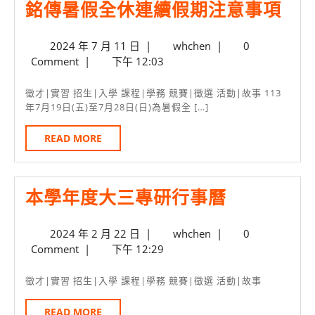
銘
銘傳暑假全休連續假期注意事項
迎
傳
新
2024
whchen
2024 年 7 月 11 日
|
whchen
|
0
暑
生
年
Comment
|
下午 12:03
假
加
7
月
全
入
徵才|實習 招生|入學 課程|學務 競賽|徵選 活動|故事 113
11
年7月19日(五)至7月28日(日)為暑假全 […]
休
銘
日
連
傳
READ
READ MORE
MORE
續
資
假
管
本
本學年度大三專研行事曆
期
大
學
注
家
2024
whchen
2024 年 2 月 22 日
|
whchen
|
0
年
意
庭
年
Comment
|
下午 12:29
度
事
2
月
大
項
徵才|實習 招生|入學 課程|學務 競賽|徵選 活動|故事
22
三
日
READ
READ MORE