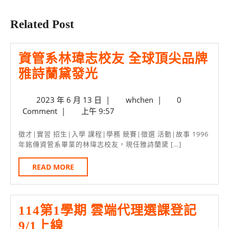
Previous
Next
post:
post:
Related Post
資管系林瑋志校友 全球頂尖品牌
資
雅詩蘭黛發光
管
2023
whchen
2023 年 6 月 13 日
|
whchen
|
0
系
年
Comment
|
上午 9:57
林
6
瑋
月
徵才|實習 招生|入學 課程|學務 競賽|徵選 活動|故事 1996
13
年銘傳資管系畢業的林瑋志校友，現任雅詩蘭黛 […]
志
日
校
READ
READ MORE
MORE
友
全
114第1學期 雲端代理選課登記
球
114
9/1上線
頂