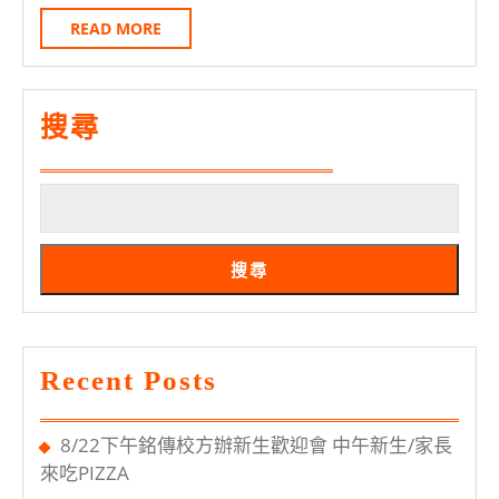
日
遊
READ
READ MORE
MORE
學
團
3/27、
搜尋
28
辦
說
明
搜尋
會
Recent Posts
8/22下午銘傳校方辦新生歡迎會 中午新生/家長
來吃PIZZA