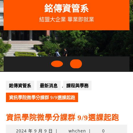
Skip
銘傳資管系
to
content
結盟大企業 畢業即就業
033507001+3318
wycheng@mail.mcu.edu.tw
Open
Button
銘傳資管系
最新消息
,
課程與學務
資訊學院微學分課群 9/9選課起跑
資訊學院微學分課群 9/9選課起跑
2024
2024 年 9 月 9 日
|
whchen
|
0