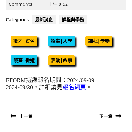
年
Comments
|
上午 8:52
9
月
Categories:
最新消息
課程與學務
9
日
徵才|實習
招生|入學
課程|學務
競賽|徵選
活動|故事
EFORM選課報名期間：2024/09/09-
2024/09/30，詳細請見
報名網頁
。
文
章
導
上一篇
下一篇
覽