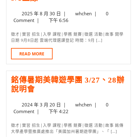
第
尖
2025
whchen
2025 年 8 月 30 日
|
whchen
|
0
1
品
年
Comment
|
下午 6:56
學
牌
8
期
月
雅
徵才|實習 招生|入學 課程|學務 競賽|徵選 活動|故事 開學
30
日期 9月8日起 雲端代理選課登記 時間：9月 […]
雲
詩
日
端
蘭
READ
READ MORE
MORE
代
黛
理
發
銘傳暑期美韓遊學團 3/27、28辦
選
光
銘
說明會
課
傳
登
2024
whchen
2024 年 3 月 20 日
|
whchen
|
0
暑
記
年
Comment
|
下午 4:22
期
9/1
3
美
月
上
徵才|實習 招生|入學 課程|學務 競賽|徵選 活動|故事 銘傳
20
大學產學暨推廣處推出「美國加州暑期遊學團」、「 […]
韓
線